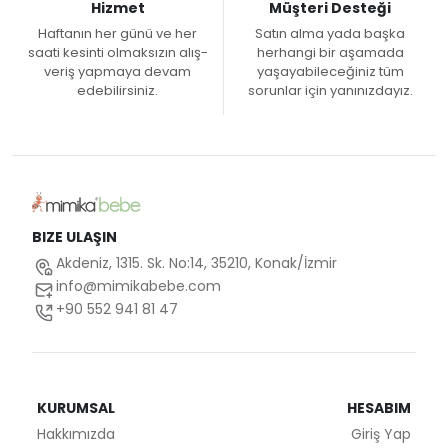
Hizmet
Müşteri Desteği
Haftanın her günü ve her
Satın alma yada başka
saati kesinti olmaksızın alış-
herhangi bir aşamada
veriş yapmaya devam
yaşayabileceğiniz tüm
edebilirsiniz.
sorunlar için yanınızdayız.
BIZE ULAŞIN
Akdeniz, 1315. Sk. No:14, 35210, Konak/İzmir
info@mimikabebe.com
+90 552 941 81 47
KURUMSAL
HESABIM
Hakkımızda
Giriş Yap