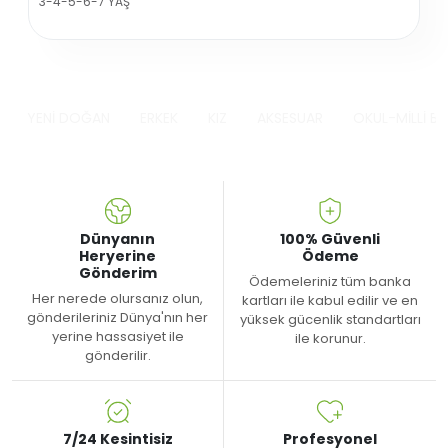
3-4-5-6-7 YAŞ
YENİ DOĞAN
ERKEK
KIZ
AKSESUAR
OKUL-MİLLİ B
Dünyanın
100% Güvenli
Heryerine
Ödeme
Gönderim
Ödemeleriniz tüm banka
Her nerede olursanız olun,
kartları ile kabul edilir ve en
gönderileriniz Dünya'nın her
yüksek gücenlik standartları
yerine hassasiyet ile
ile korunur.
gönderilir.
7/24 Kesintisiz
Profesyonel