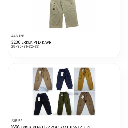
446.128
3230 ERKEK PFD KAPRİ
29-30-31-32-33
235.53
1656 ERKEK RENKLİ KARGO KOT PANTALON