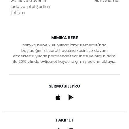
Gizlilik ve Güvenlik
Hızlı Ödeme
İade ve İptal Şartları
İletişim
MIMIKA BEBE
mimika bebe 2018 yılında İzmir Kemeraltı'nda
başladığımız ticaret hayatına kesintisiz devam
etmektedir. yılların perakende tecrübesi ve bilgi birikimi
ile 2019 yılında e-ticaret hayatına girmiş bulunmaktayız.
SERMOBILEPRO
TAKIP ET