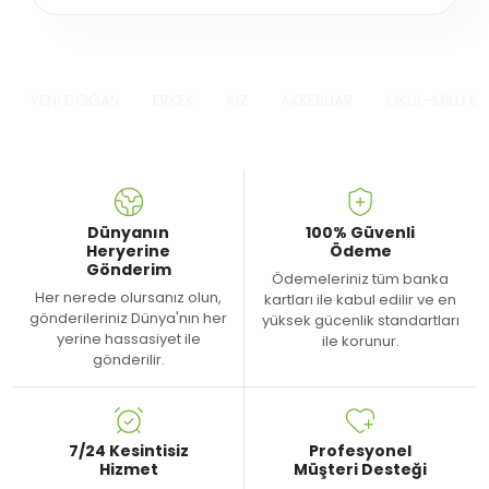
YENİ DOĞAN
ERKEK
KIZ
AKSESUAR
OKUL-MİLLİ B
Dünyanın
100% Güvenli
Heryerine
Ödeme
Gönderim
Ödemeleriniz tüm banka
Her nerede olursanız olun,
kartları ile kabul edilir ve en
gönderileriniz Dünya'nın her
yüksek gücenlik standartları
yerine hassasiyet ile
ile korunur.
gönderilir.
7/24 Kesintisiz
Profesyonel
Hizmet
Müşteri Desteği