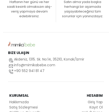
Haftanın her günü ve her
Satın alma yada başka
saati kesinti olmaksızın alış-
herhangi bir aşamada
veriş yapmaya devam
yaşayabileceğiniz tüm
edebilirsiniz.
sorunlar için yanınızdayız.
BIZE ULAŞIN
Akdeniz, 1315. Sk. No:14, 35210, Konak/İzmir
info@mimikabebe.com
+90 552 941 81 47
KURUMSAL
HESABIM
Hakkımızda
Giriş Yap
Satış Sözleşmesi
Kayıt Ol