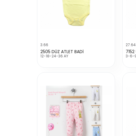
3.66
27.64
2505 DÜZ ATLET BADİ
12-18-24-36 AY
3-6-