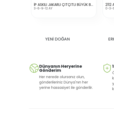
İP ASKILI JAKARLI ÇITÇITLI BÜYÜK BADİ
3-6-9-12 AY
0-3-
YENİ DOĞAN
ER
Dünyanın Heryerine
Gönderim
Her nerede olursanız olun,
k
gönderileriniz Dünya'nın her
y
yerine hassasiyet ile gönderilir.
k