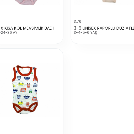
3.76
EX KISA KOL MEVSİMLİK BADİ
-24-36 AY
3-4-5-6 YAŞ