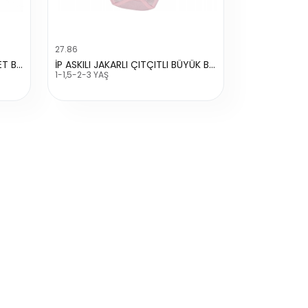
27.86
3-6 UNİSEX RAPORLU DÜZ ATLET BADİ
İP ASKILI JAKARLI ÇITÇITLI BÜYÜK BADİ
1-1,5-2-3 YAŞ