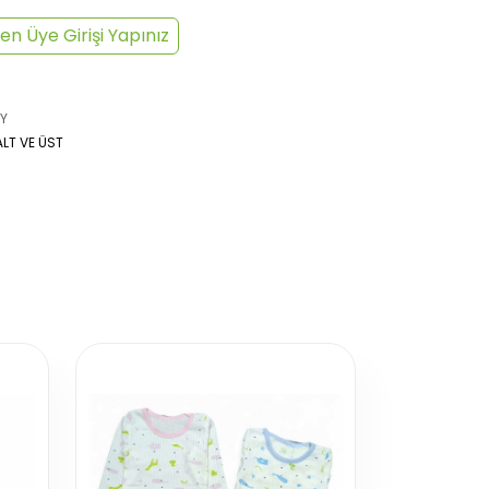
en Üye Girişi Yapınız
Y
ALT VE ÜST