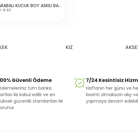
2112 ARABALI KUCUK BOY ASKILI BADI
6-9 AY
KEK
KIZ
AKSE
100% Güvenli Ödeme
7/24 Kesintisiz Hiz
Ödemeleriniz tüm banka
Haftanın her günü ve he
artları ile kabul edilir ve en
kesinti olmaksızın alış-ve
üksek gücenlik standartları ile
yapmaya devam edebilir
orunur.