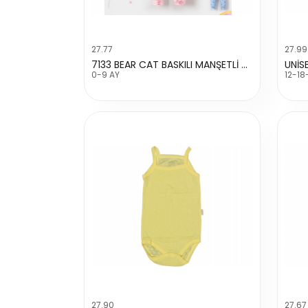
27.77
27.99
7133 BEAR CAT BASKILI MANŞETLİ TEK ALT
UNİS
0-9 AY
12-18
27.90
27.67