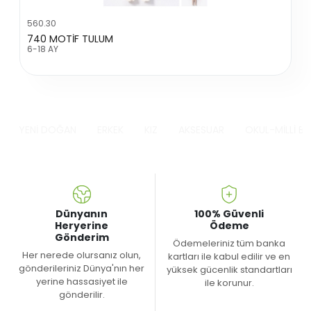
560.30
740 MOTİF TULUM
6-18 AY
YENİ DOĞAN
ERKEK
KIZ
AKSESUAR
OKUL-MİLLİ B
Dünyanın
100% Güvenli
Heryerine
Ödeme
Gönderim
Ödemeleriniz tüm banka
Her nerede olursanız olun,
kartları ile kabul edilir ve en
gönderileriniz Dünya'nın her
yüksek gücenlik standartları
yerine hassasiyet ile
ile korunur.
gönderilir.