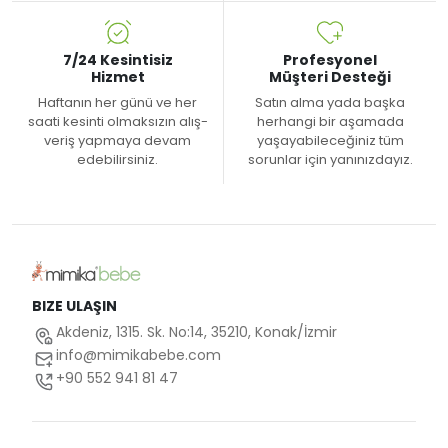
7/24 Kesintisiz
Profesyonel
Hizmet
Müşteri Desteği
Haftanın her günü ve her
Satın alma yada başka
saati kesinti olmaksızın alış-
herhangi bir aşamada
veriş yapmaya devam
yaşayabileceğiniz tüm
edebilirsiniz.
sorunlar için yanınızdayız.
BIZE ULAŞIN
Akdeniz, 1315. Sk. No:14, 35210, Konak/İzmir
info@mimikabebe.com
+90 552 941 81 47