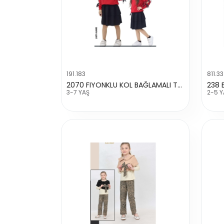
191.183
811.33
2070 FIYONKLU KOL BAĞLAMALI TAKIM
238 
3-7 YAŞ
2-5 Y