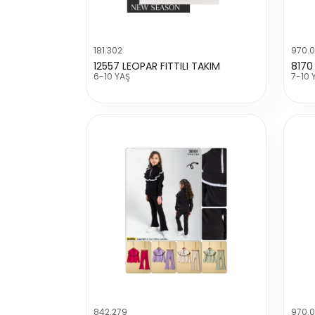
181.302
970.
12557 LEOPAR FITTILI TAKIM
8170 
6-10 YAŞ
7-10 
842.279
970.0