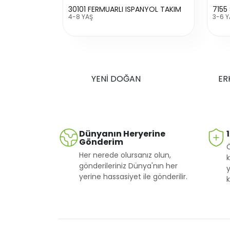
30101 FERMUARLI ISPANYOL TAKIM
4-8 YAŞ
3-6 Y
YENİ DOĞAN
ER
Dünyanın Heryerine
Gönderim
Her nerede olursanız olun,
k
gönderileriniz Dünya'nın her
y
yerine hassasiyet ile gönderilir.
k