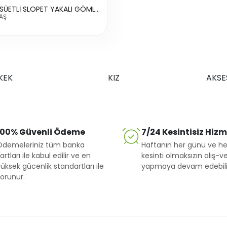
7155 SÜETLİ SLOPET YAKALI GÖMLEKLI
AŞ
KEK
KIZ
AKSE
100% Güvenli Ödeme
7/24 Kesintisiz Hiz
Ödemeleriniz tüm banka
Haftanın her günü ve he
artları ile kabul edilir ve en
kesinti olmaksızın alış-ve
üksek gücenlik standartları ile
yapmaya devam edebilir
orunur.