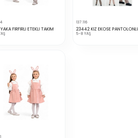
04
137.116
YAKA FIRFIRLI ETEKLI TAKIM
YAŞ
5-8 YAŞ
1