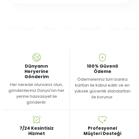
YENİ DOĞAN
ERKEK
KIZ
AKSESUAR
OKUL-MİLLİ B
Dünyanın
100% Güvenli
Heryerine
Ödeme
Gönderim
Ödemeleriniz tüm banka
Her nerede olursanız olun,
kartları ile kabul edilir ve en
gönderileriniz Dünya'nın her
yüksek gücenlik standartları
yerine hassasiyet ile
ile korunur.
gönderilir.
7/24 Kesintisiz
Profesyonel
Hizmet
Müşteri Desteği