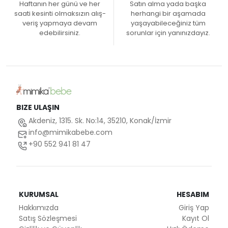
Haftanın her günü ve her
Satın alma yada başka
saati kesinti olmaksızın alış-
herhangi bir aşamada
veriş yapmaya devam
yaşayabileceğiniz tüm
edebilirsiniz.
sorunlar için yanınızdayız.
BIZE ULAŞIN
Akdeniz, 1315. Sk. No:14, 35210, Konak/İzmir
info@mimikabebe.com
+90 552 941 81 47
KURUMSAL
HESABIM
Hakkımızda
Giriş Yap
Satış Sözleşmesi
Kayıt Ol