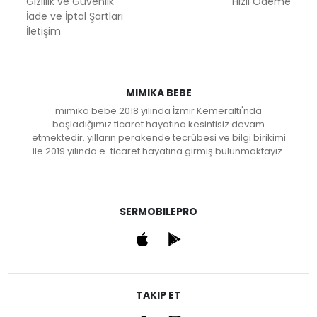
Gizlilik ve Güvenlik
Hızlı Ödeme
İade ve İptal Şartları
İletişim
MIMIKA BEBE
mimika bebe 2018 yılında İzmir Kemeraltı'nda
başladığımız ticaret hayatına kesintisiz devam
etmektedir. yılların perakende tecrübesi ve bilgi birikimi
ile 2019 yılında e-ticaret hayatına girmiş bulunmaktayız.
SERMOBILEPRO
TAKIP ET