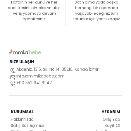
Haftanın her günü ve her
Satın alma yada başka
saati kesinti olmaksızın alış-
herhangi bir aşamada
veriş yapmaya devam
yaşayabileceğiniz tüm
edebilirsiniz.
sorunlar için yanınızdayız.
BIZE ULAŞIN
Akdeniz, 1315. Sk. No:14, 35210, Konak/İzmir
info@mimikabebe.com
+90 552 941 81 47
KURUMSAL
HESABIM
Hakkımızda
Giriş Yap
Satış Sözleşmesi
Kayıt Ol