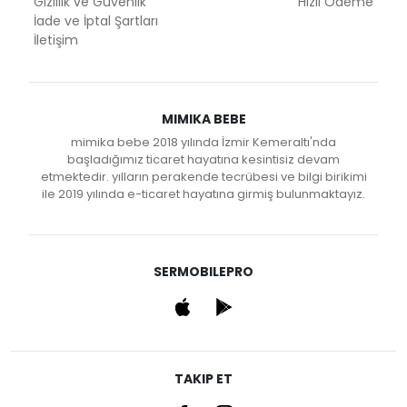
Gizlilik ve Güvenlik
Hızlı Ödeme
İade ve İptal Şartları
İletişim
MIMIKA BEBE
mimika bebe 2018 yılında İzmir Kemeraltı'nda
başladığımız ticaret hayatına kesintisiz devam
etmektedir. yılların perakende tecrübesi ve bilgi birikimi
ile 2019 yılında e-ticaret hayatına girmiş bulunmaktayız.
SERMOBILEPRO
TAKIP ET