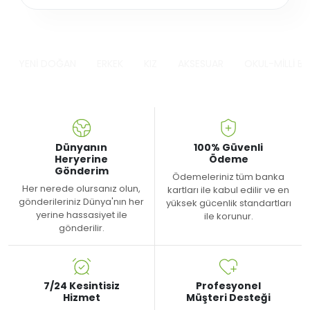
YENİ DOĞAN
ERKEK
KIZ
AKSESUAR
OKUL-MİLLİ B
Dünyanın
100% Güvenli
Heryerine
Ödeme
Gönderim
Ödemeleriniz tüm banka
Her nerede olursanız olun,
kartları ile kabul edilir ve en
gönderileriniz Dünya'nın her
yüksek gücenlik standartları
yerine hassasiyet ile
ile korunur.
gönderilir.
7/24 Kesintisiz
Profesyonel
Hizmet
Müşteri Desteği