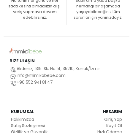
Haftanın her günü ve her
Satın alma yada başka
saati kesinti olmaksızın alış-
herhangi bir aşamada
veriş yapmaya devam
yaşayabileceğiniz tüm
edebilirsiniz.
sorunlar için yanınızdayız.
BIZE ULAŞIN
Akdeniz, 1315. Sk. No:14, 35210, Konak/İzmir
info@mimikabebe.com
+90 552 941 81 47
KURUMSAL
HESABIM
Hakkımızda
Giriş Yap
Satış Sözleşmesi
Kayıt Ol
Gizlilik ve Güvenlik
Hızlı Ödeme