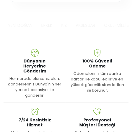
YENİ DOĞAN
ERKEK
KIZ
AKSESUAR
OKUL-MİLLİ B
Dünyanın
100% Güvenli
Heryerine
Ödeme
Gönderim
Ödemeleriniz tüm banka
Her nerede olursanız olun,
kartları ile kabul edilir ve en
gönderileriniz Dünya'nın her
yüksek gücenlik standartları
yerine hassasiyet ile
ile korunur.
gönderilir.
7/24 Kesintisiz
Profesyonel
Hizmet
Müşteri Desteği