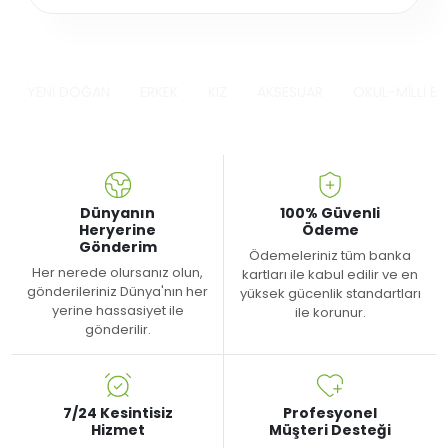
YENİ DOĞAN
ERKEK
KIZ
AKSESUAR
OKUL-MİLLİ B
Dünyanın
100% Güvenli
Heryerine
Ödeme
Gönderim
Ödemeleriniz tüm banka
Her nerede olursanız olun,
kartları ile kabul edilir ve en
gönderileriniz Dünya'nın her
yüksek gücenlik standartları
yerine hassasiyet ile
ile korunur.
gönderilir.
7/24 Kesintisiz
Profesyonel
Hizmet
Müşteri Desteği