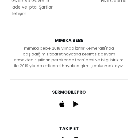
Gizlilik ve Güvenlik
Hızlı Ödeme
İade ve İptal Şartları
İletişim
MIMIKA BEBE
mimika bebe 2018 yılında İzmir Kemeraltı'nda
başladığımız ticaret hayatına kesintisiz devam
etmektedir. yılların perakende tecrübesi ve bilgi birikimi
ile 2019 yılında e-ticaret hayatına girmiş bulunmaktayız.
SERMOBILEPRO
TAKIP ET