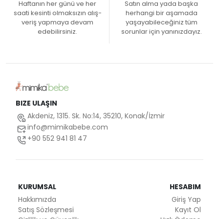
Haftanın her günü ve her
Satın alma yada başka
saati kesinti olmaksızın alış-
herhangi bir aşamada
veriş yapmaya devam
yaşayabileceğiniz tüm
edebilirsiniz.
sorunlar için yanınızdayız.
BIZE ULAŞIN
Akdeniz, 1315. Sk. No:14, 35210, Konak/İzmir
info@mimikabebe.com
+90 552 941 81 47
KURUMSAL
HESABIM
Hakkımızda
Giriş Yap
Satış Sözleşmesi
Kayıt Ol