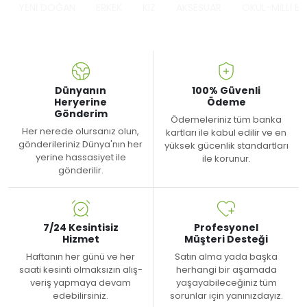
YENİ DOĞAN
ERKEK
KIZ
AKSESUAR
OKUL-MİLLİ B
Dünyanın
100% Güvenli
Heryerine
Ödeme
Gönderim
Ödemeleriniz tüm banka
Her nerede olursanız olun,
kartları ile kabul edilir ve en
gönderileriniz Dünya'nın her
yüksek gücenlik standartları
yerine hassasiyet ile
ile korunur.
gönderilir.
7/24 Kesintisiz
Profesyonel
Hizmet
Müşteri Desteği
Haftanın her günü ve her
Satın alma yada başka
saati kesinti olmaksızın alış-
herhangi bir aşamada
veriş yapmaya devam
yaşayabileceğiniz tüm
edebilirsiniz.
sorunlar için yanınızdayız.