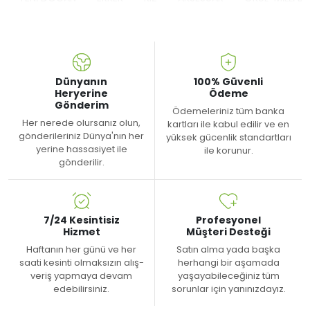
Dünyanın
100% Güvenli
Heryerine
Ödeme
Gönderim
Ödemeleriniz tüm banka
Her nerede olursanız olun,
kartları ile kabul edilir ve en
gönderileriniz Dünya'nın her
yüksek gücenlik standartları
yerine hassasiyet ile
ile korunur.
gönderilir.
7/24 Kesintisiz
Profesyonel
Hizmet
Müşteri Desteği
Haftanın her günü ve her
Satın alma yada başka
saati kesinti olmaksızın alış-
herhangi bir aşamada
veriş yapmaya devam
yaşayabileceğiniz tüm
edebilirsiniz.
sorunlar için yanınızdayız.