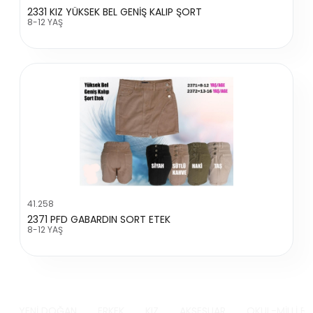
2331 KIZ YÜKSEK BEL GENİŞ KALIP ŞORT
8-12 YAŞ
41.258
2371 PFD GABARDIN SORT ETEK
8-12 YAŞ
YENİ DOĞAN
ERKEK
KIZ
AKSESUAR
OKUL-MİLLİ B