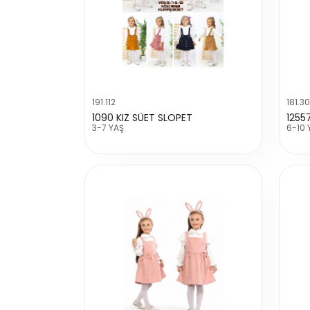
191.112
181.3
1090 KIZ SÜET SLOPET
1255
3-7 YAŞ
6-10 