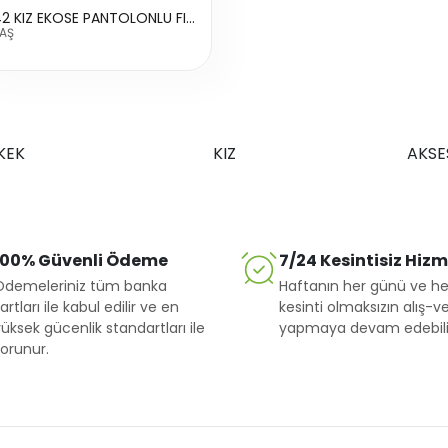
23442 KIZ EKOSE PANTOLONLU FIRFIRLI TAKIM
YAŞ
KEK
KIZ
AKSE
100% Güvenli Ödeme
7/24 Kesintisiz Hiz
Ödemeleriniz tüm banka
Haftanın her günü ve he
artları ile kabul edilir ve en
kesinti olmaksızın alış-ve
üksek gücenlik standartları ile
yapmaya devam edebilir
orunur.