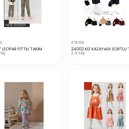
02
279.105
7 LEOPAR FITTILI TAKIM
YAŞ
2-5 YAŞ