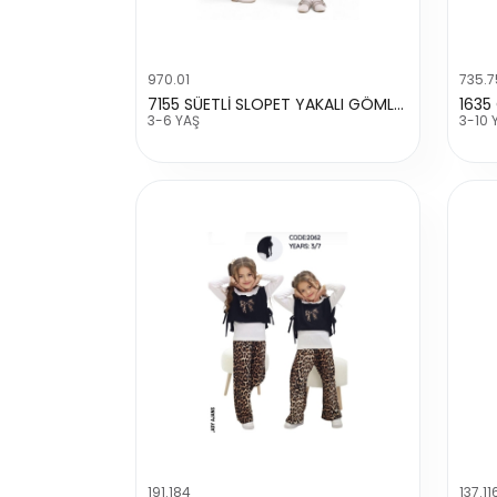
970.01
735.
7155 SÜETLİ SLOPET YAKALI GÖMLEKLI
1635
3-6 YAŞ
3-10 
191.184
137.11