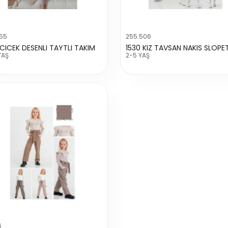
755
255.506
 CICEK DESENLI TAYTLI TAKIM
1530 KIZ TAVSAN NAKIS SLOPE
YAŞ
2-5 YAŞ
6