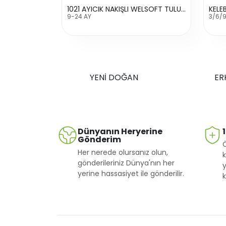
1021 AYICIK NAKIŞLI WELSOFT TULUM
KELE
9-24 AY
3/6/9
YENİ DOĞAN
ER
Dünyanın Heryerine
Gönderim
Her nerede olursanız olun,
k
gönderileriniz Dünya'nın her
y
yerine hassasiyet ile gönderilir.
k