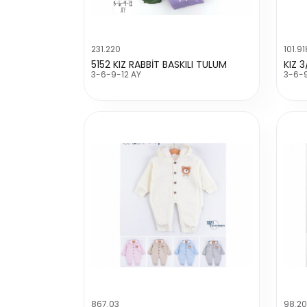
231.220
101.91
5152 KIZ RABBİT BASKILI TULUM
3-6-9-12 AY
3-6-
867.03
98.2