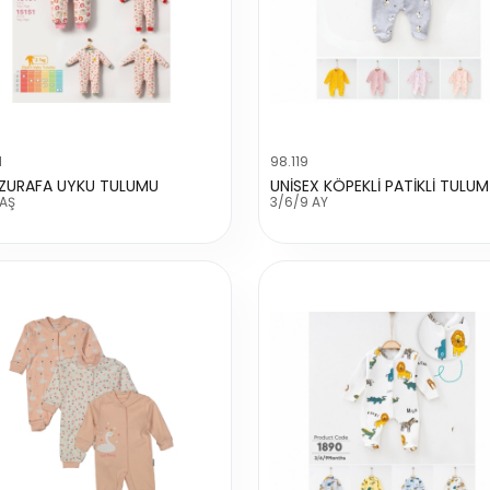
1
98.119
1 ZURAFA UYKU TULUMU
UNİSEX KÖPEKLİ PATİKLİ TULUM
YAŞ
3/6/9 AY