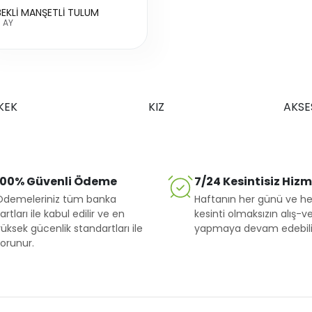
BEKLİ MANŞETLİ TULUM
 AY
KEK
KIZ
AKSE
100% Güvenli Ödeme
7/24 Kesintisiz Hiz
Ödemeleriniz tüm banka
Haftanın her günü ve he
artları ile kabul edilir ve en
kesinti olmaksızın alış-ve
üksek gücenlik standartları ile
yapmaya devam edebilir
orunur.