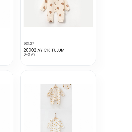
931.27
20002 AYICIK TULUM
0-3 AY