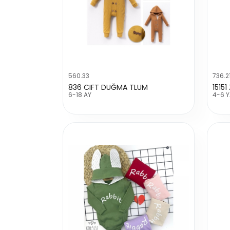
560.33
736.2
836 CIFT DUĞMA TLUM
1515
6-18 AY
4-6 