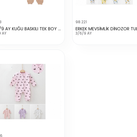
8
98.221
KIZ 3/9 AY KUĜU BASKILI TEK BOY TULUM
ERKEK MEVSİMLİK DİNOZOR T
9 AY
3/6/9 AY
06