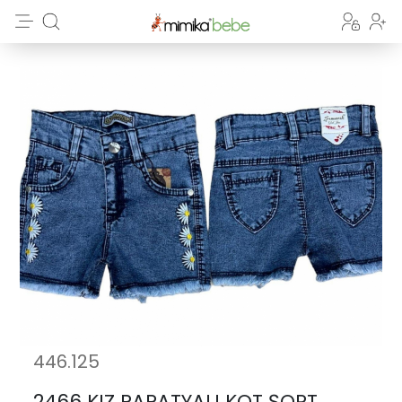
446.125
2466 KIZ PAPATYALI KOT ŞORT