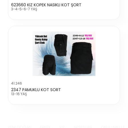
623660 KIZ KOPEK NASIKLI KOT ŞORT
3-4-5-6-7 YAŞ
41.246
2347 PAMUKLU KOT SORT
13-16 YAŞ
YENİ DOĞAN
ERKEK
KIZ
AKSESUAR
OKUL-MİLLİ B