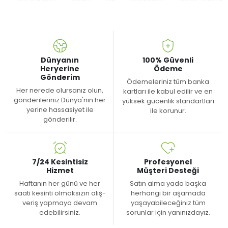
Dünyanın
100% Güvenli
Heryerine
Ödeme
Gönderim
Ödemeleriniz tüm banka
Her nerede olursanız olun,
kartları ile kabul edilir ve en
gönderileriniz Dünya'nın her
yüksek gücenlik standartları
yerine hassasiyet ile
ile korunur.
gönderilir.
7/24 Kesintisiz
Profesyonel
Hizmet
Müşteri Desteği
Haftanın her günü ve her
Satın alma yada başka
saati kesinti olmaksızın alış-
herhangi bir aşamada
veriş yapmaya devam
yaşayabileceğiniz tüm
edebilirsiniz.
sorunlar için yanınızdayız.