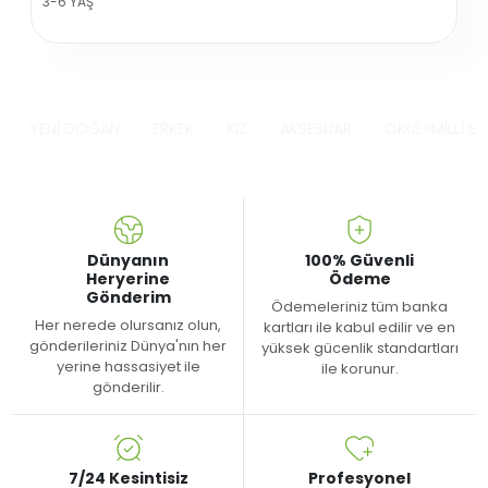
3-6 YAŞ
YENİ DOĞAN
ERKEK
KIZ
AKSESUAR
OKUL-MİLLİ B
Dünyanın
100% Güvenli
Heryerine
Ödeme
Gönderim
Ödemeleriniz tüm banka
Her nerede olursanız olun,
kartları ile kabul edilir ve en
gönderileriniz Dünya'nın her
yüksek gücenlik standartları
yerine hassasiyet ile
ile korunur.
gönderilir.
7/24 Kesintisiz
Profesyonel