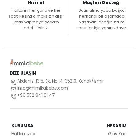
Hizmet
Müşteri Desteği
Haftanın her günü ve her
Satın alma yada başka
saati kesinti olmaksızın alış-
herhangi bir aşamada
veriş yapmaya devam
yaşayabileceğiniz tüm
edebilirsiniz.
sorunlar için yanınızdayız.
BIZE ULAŞIN
Akdeniz, 1315. Sk. No:14, 35210, Konak/İzmir
info@mimikabebe.com
+90 552 941 81 47
KURUMSAL
HESABIM
Hakkımızda
Giriş Yap