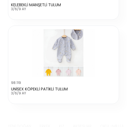
KELEBEKLİ MANŞETLİ TULUM
3/6/9 AY
98.119
UNİSEX KÖPEKLİ PATİKLİ TULUM
3/6/9 AY
YENİ DOĞAN
ERKEK
KIZ
AKSESUAR
OKUL-MİLLİ B