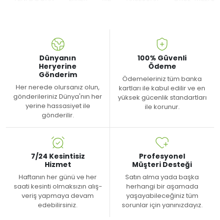
Dünyanın
100% Güvenli
Heryerine
Ödeme
Gönderim
Ödemeleriniz tüm banka
Her nerede olursanız olun,
kartları ile kabul edilir ve en
gönderileriniz Dünya'nın her
yüksek gücenlik standartları
yerine hassasiyet ile
ile korunur.
gönderilir.
7/24 Kesintisiz
Profesyonel
Hizmet
Müşteri Desteği
Haftanın her günü ve her
Satın alma yada başka
saati kesinti olmaksızın alış-
herhangi bir aşamada
veriş yapmaya devam
yaşayabileceğiniz tüm
edebilirsiniz.
sorunlar için yanınızdayız.