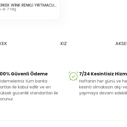
1166 ERKEK WİNK RENKLİ YIRTMACLI KOT PANTALON
5-6-7 YAŞ
KEK
KIZ
AKSE
100% Güvenli Ödeme
7/24 Kesintisiz Hiz
Ödemeleriniz tüm banka
Haftanın her günü ve he
artları ile kabul edilir ve en
kesinti olmaksızın alış-ve
üksek gücenlik standartları ile
yapmaya devam edebilir
orunur.