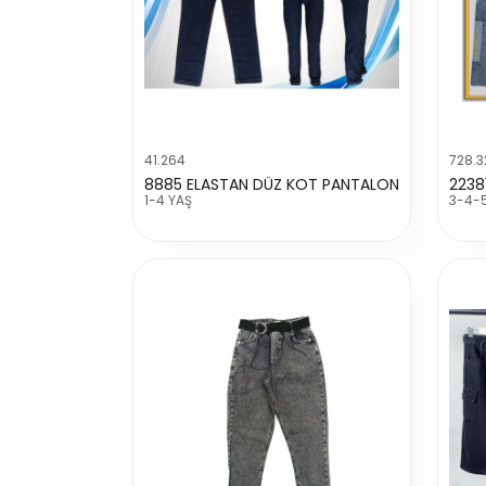
41.264
728.3
8885 ELASTAN DÜZ KOT PANTALON
1-4 YAŞ
3-4-