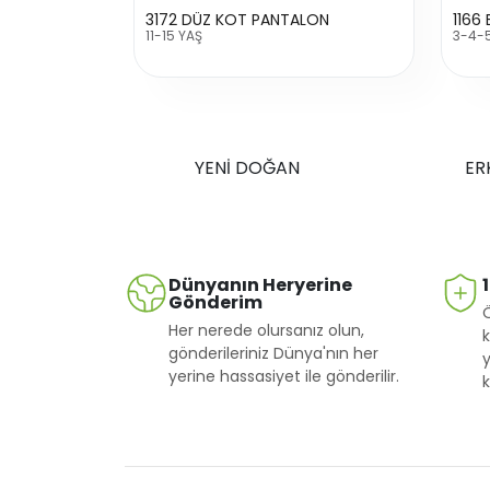
3172 DÜZ KOT PANTALON
11-15 YAŞ
3-4-
YENİ DOĞAN
ER
Dünyanın Heryerine
Gönderim
Her nerede olursanız olun,
k
gönderileriniz Dünya'nın her
y
yerine hassasiyet ile gönderilir.
k