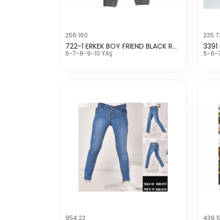
256.160
235.7
722-1 ERKEK BOY FRIEND BLACK ROCK PANTALON
6-7-8-9-10 YAŞ
5-6-
954.22
439.1