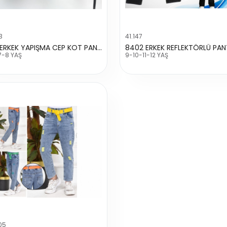
3
41.147
3391 ERKEK YAPIŞMA CEP KOT PANTALON
7-8 YAŞ
9-10-11-12 YAŞ
05