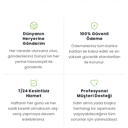
Dünyanın
100% Güvenli
Heryerine
Ödeme
Gönderim
Ödemeleriniz tüm banka
Her nerede olursanız olun,
kartları ile kabul edilir ve en
gönderileriniz Dünya'nın her
yüksek gücenlik standartları
yerine hassasiyet ile
ile korunur.
gönderilir.
7/24 Kesintisiz
Profesyonel
Hizmet
Müşteri Desteği
Haftanın her günü ve her
Satın alma yada başka
saati kesinti olmaksızın alış-
herhangi bir aşamada
veriş yapmaya devam
yaşayabileceğiniz tüm
edebilirsiniz.
sorunlar için yanınızdayız.