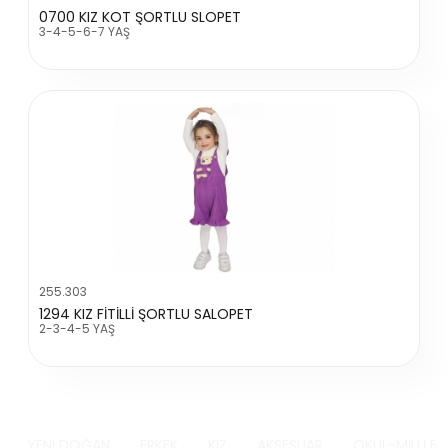
0700 KIZ KOT ŞORTLU SLOPET
3-4-5-6-7 YAŞ
255.303
1294 KIZ FİTİLLİ ŞORTLU SALOPET
2-3-4-5 YAŞ
YENİ DOĞAN
ERKEK
KIZ
AKSESUAR
OKUL-MİLLİ B