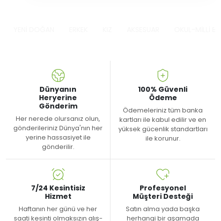
YENİ DOĞAN
ERKEK
KIZ
AKSESUAR
OKUL-MİLLİ B
Dünyanın
100% Güvenli
Heryerine
Ödeme
Gönderim
Ödemeleriniz tüm banka
Her nerede olursanız olun,
kartları ile kabul edilir ve en
gönderileriniz Dünya'nın her
yüksek gücenlik standartları
yerine hassasiyet ile
ile korunur.
gönderilir.
7/24 Kesintisiz
Profesyonel
Hizmet
Müşteri Desteği
Haftanın her günü ve her
Satın alma yada başka
saati kesinti olmaksızın alış-
herhangi bir aşamada