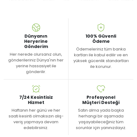
Dünyanın
100% Güvenli
Heryerine
Ödeme
Gönderim
Ödemeleriniz tüm banka
Her nerede olursanız olun,
kartları ile kabul edilir ve en
gönderileriniz Dünya'nın her
yüksek gücenlik standartları
yerine hassasiyet ile
ile korunur.
gönderilir.
7/24 Kesintisiz
Profesyonel
Hizmet
Müşteri Desteği
Haftanın her günü ve her
Satın alma yada başka
saati kesinti olmaksızın alış-
herhangi bir aşamada
veriş yapmaya devam
yaşayabileceğiniz tüm
edebilirsiniz.
sorunlar için yanınızdayız.