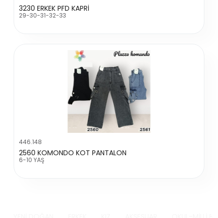
3230 ERKEK PFD KAPRİ
29-30-31-32-33
446.148
2560 KOMONDO KOT PANTALON
6-10 YAŞ
YENİ DOĞAN
ERKEK
KIZ
AKSESUAR
OKUL-MİLLİ B