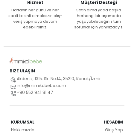
Hizmet
Müşteri Desteği
Haftanın her günü ve her
Satın alma yada başka
saati kesinti olmaksızın alış-
herhangi bir aşamada
veriş yapmaya devam
yaşayabileceğiniz tüm
edebilirsiniz.
sorunlar için yanınızdayız.
BIZE ULAŞIN
Akdeniz, 1315. Sk. No:14, 35210, Konak/İzmir
info@mimikabebe.com
+90 552 941 81 47
KURUMSAL
HESABIM
Hakkımızda
Giriş Yap