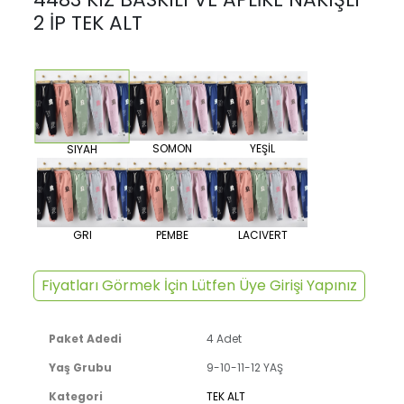
2 İP TEK ALT
SOMON
YEŞİL
SIYAH
GRI
PEMBE
LACIVERT
Fiyatları Görmek İçin Lütfen Üye Girişi Yapınız
Paket Adedi
4 Adet
Yaş Grubu
9-10-11-12 YAŞ
Kategori
TEK ALT