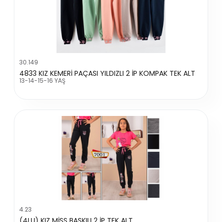
30.149
4833 KIZ KEMERİ PAÇASI YILDIZLI 2 İP KOMPAK TEK ALT
13-14-15-16 YAŞ
4.23
(4LU) KIZ MİSS BASKILI 2 İP TEK ALT