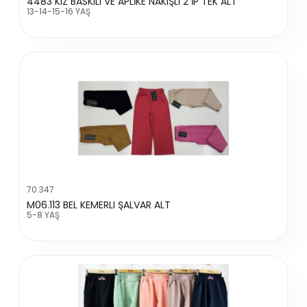
4483 KIZ BASKILI VE APLİKE NAKIŞLI 2 İP TEK ALT
13-14-15-16 YAŞ
70.347
M06.113 BEL KEMERLI ŞALVAR ALT
5-8 YAŞ