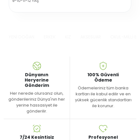
9-10-11-12 YAŞ
YENİ DOĞAN
ERKEK
KIZ
AKSESUAR
OKUL-MİLLİ B
Dünyanın
100% Güvenli
Heryerine
Ödeme
Gönderim
Ödemeleriniz tüm banka
Her nerede olursanız olun,
kartları ile kabul edilir ve en
gönderileriniz Dünya'nın her
yüksek gücenlik standartları
yerine hassasiyet ile
ile korunur.
gönderilir.
7/24 Kesintisiz
Profesyonel