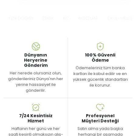
YENİ DOĞAN
ERKEK
KIZ
AKSESUAR
OKUL-MİLLİ B
Dünyanın
100% Güvenli
Heryerine
Ödeme
Gönderim
Ödemeleriniz tüm banka
Her nerede olursanız olun,
kartları ile kabul edilir ve en
gönderileriniz Dünya'nın her
yüksek gücenlik standartları
yerine hassasiyet ile
ile korunur.
gönderilir.
7/24 Kesintisiz
Profesyonel
Hizmet
Müşteri Desteği
Haftanın her günü ve her
Satın alma yada başka
saati kesinti olmaksızın alış-
herhangi bir aşamada