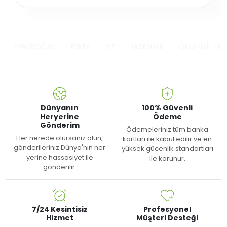
YENİ DOĞAN
ERKEK
KIZ
AKSESUAR
OKUL-MİLLİ B
Dünyanın
100% Güvenli
Heryerine
Ödeme
Gönderim
Ödemeleriniz tüm banka
Her nerede olursanız olun,
kartları ile kabul edilir ve en
gönderileriniz Dünya'nın her
yüksek gücenlik standartları
yerine hassasiyet ile
ile korunur.
gönderilir.
7/24 Kesintisiz
Profesyonel
Hizmet
Müşteri Desteği