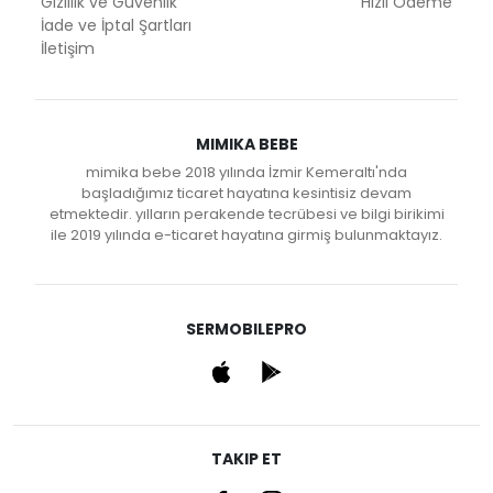
Gizlilik ve Güvenlik
Hızlı Ödeme
İade ve İptal Şartları
İletişim
MIMIKA BEBE
mimika bebe 2018 yılında İzmir Kemeraltı'nda
başladığımız ticaret hayatına kesintisiz devam
etmektedir. yılların perakende tecrübesi ve bilgi birikimi
ile 2019 yılında e-ticaret hayatına girmiş bulunmaktayız.
SERMOBILEPRO
TAKIP ET