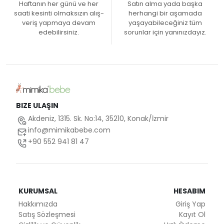
Haftanın her günü ve her
Satın alma yada başka
saati kesinti olmaksızın alış-
herhangi bir aşamada
veriş yapmaya devam
yaşayabileceğiniz tüm
edebilirsiniz.
sorunlar için yanınızdayız.
BIZE ULAŞIN
Akdeniz, 1315. Sk. No:14, 35210, Konak/İzmir
info@mimikabebe.com
+90 552 941 81 47
KURUMSAL
HESABIM
Hakkımızda
Giriş Yap
Satış Sözleşmesi
Kayıt Ol