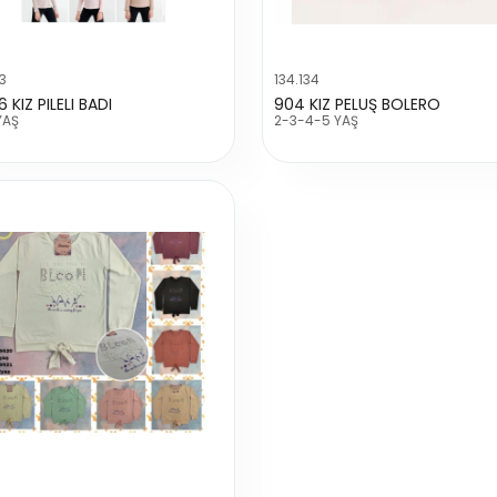
03
134.134
 KIZ PILELI BADI
904 KIZ PELUŞ BOLERO
YAŞ
2-3-4-5 YAŞ
1