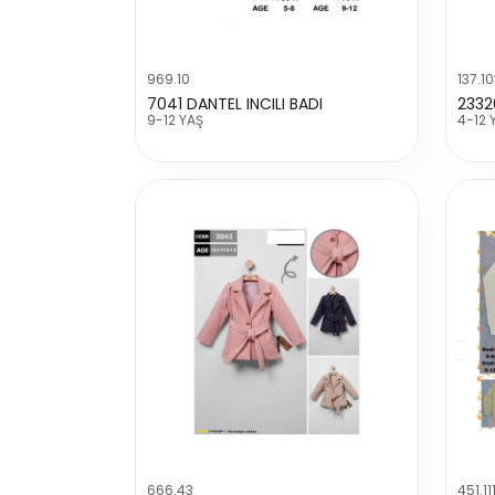
969.10
137.1
7041 DANTEL INCILI BADI
23326
9-12 YAŞ
4-12 
666.43
451.11