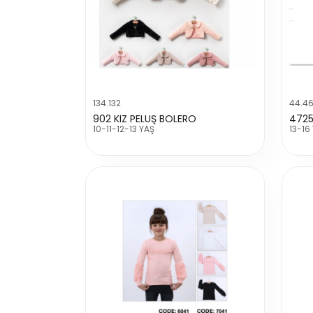
134.132
44.4
902 KIZ PELUŞ BOLERO
4725
10-11-12-13 YAŞ
13-16