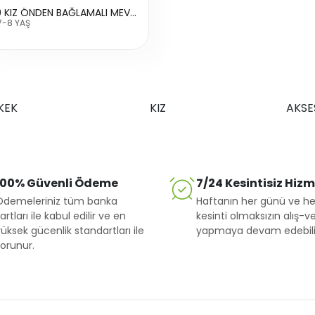
9420 KIZ ÖNDEN BAĞLAMALI MEVSİMLİK TİŞÖRT
7-8 YAŞ
KEK
KIZ
AKSE
100% Güvenli Ödeme
7/24 Kesintisiz Hiz
Ödemeleriniz tüm banka
Haftanın her günü ve he
artları ile kabul edilir ve en
kesinti olmaksızın alış-ve
üksek gücenlik standartları ile
yapmaya devam edebilir
orunur.