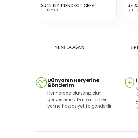
3045 KIZ TRENCKOT CEKET
10-13 YAŞ
5-6-
YENİ DOĞAN
ER
Dünyanın Heryerine
Gönderim
Her nerede olursanız olun,
k
gönderileriniz Dünya'nın her
y
yerine hassasiyet ile gönderilir.
k