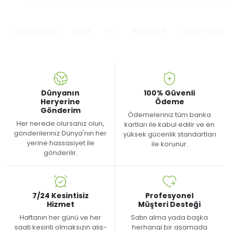
YENİ DOĞAN
ERKEK
KIZ
AKSESUAR
OKUL-MİLLİ B
Dünyanın
100% Güvenli
Heryerine
Ödeme
Gönderim
Ödemeleriniz tüm banka
Her nerede olursanız olun,
kartları ile kabul edilir ve en
gönderileriniz Dünya'nın her
yüksek gücenlik standartları
yerine hassasiyet ile
ile korunur.
gönderilir.
7/24 Kesintisiz
Profesyonel
Hizmet
Müşteri Desteği
Haftanın her günü ve her
Satın alma yada başka
saati kesinti olmaksızın alış-
herhangi bir aşamada