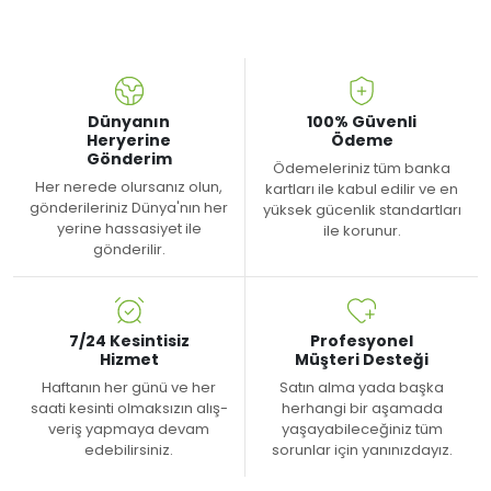
Dünyanın
100% Güvenli
Heryerine
Ödeme
Gönderim
Ödemeleriniz tüm banka
Her nerede olursanız olun,
kartları ile kabul edilir ve en
gönderileriniz Dünya'nın her
yüksek gücenlik standartları
yerine hassasiyet ile
ile korunur.
gönderilir.
7/24 Kesintisiz
Profesyonel
Hizmet
Müşteri Desteği
Haftanın her günü ve her
Satın alma yada başka
saati kesinti olmaksızın alış-
herhangi bir aşamada
veriş yapmaya devam
yaşayabileceğiniz tüm
edebilirsiniz.
sorunlar için yanınızdayız.