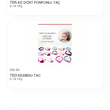
7105 KIZ DÖRT PONPONLU TAÇ
0-14 YAŞ
336.96
7103 KELEBEKLI TAC
0-14 YAŞ
YENİ DOĞAN
ERKEK
KIZ
AKSESUAR
OKUL-MİLLİ B