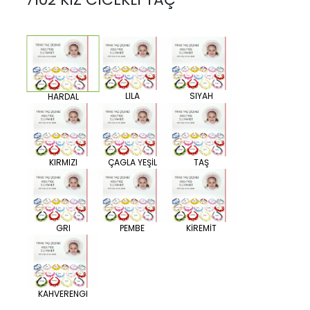
LILA
SIYAH
HARDAL
KIRMIZI
ÇAGLA YEŞİL
TAŞ
GRI
PEMBE
KİREMİT
KAHVERENGI