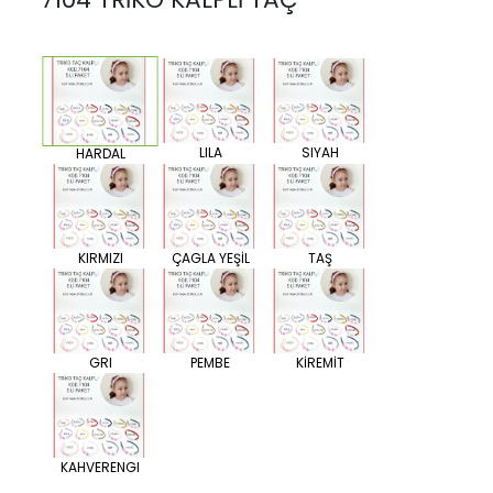
LILA
SIYAH
HARDAL
KIRMIZI
ÇAGLA YEŞİL
TAŞ
GRI
PEMBE
KİREMİT
KAHVERENGI