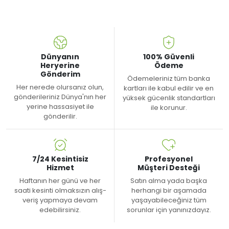
Dünyanın
100% Güvenli
Heryerine
Ödeme
Gönderim
Ödemeleriniz tüm banka
Her nerede olursanız olun,
kartları ile kabul edilir ve en
gönderileriniz Dünya'nın her
yüksek gücenlik standartları
yerine hassasiyet ile
ile korunur.
gönderilir.
7/24 Kesintisiz
Profesyonel
Hizmet
Müşteri Desteği
Haftanın her günü ve her
Satın alma yada başka
saati kesinti olmaksızın alış-
herhangi bir aşamada
veriş yapmaya devam
yaşayabileceğiniz tüm
edebilirsiniz.
sorunlar için yanınızdayız.