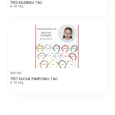
7103 KELEBEKLI TAC
0-14 YAŞ
336.100
7107 KUCUK PANPONLU TAC
0-14 YAŞ
YENİ DOĞAN
ERKEK
KIZ
AKSESUAR
OKUL-MİLLİ B