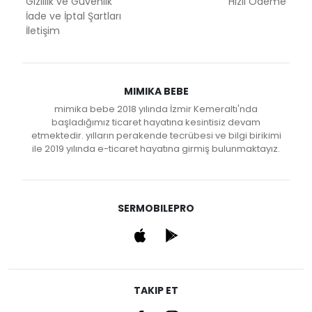
Gizlilik ve Güvenlik
Hızlı Ödeme
İade ve İptal Şartları
İletişim
MIMIKA BEBE
mimika bebe 2018 yılında İzmir Kemeraltı'nda
başladığımız ticaret hayatına kesintisiz devam
etmektedir. yılların perakende tecrübesi ve bilgi birikimi
ile 2019 yılında e-ticaret hayatına girmiş bulunmaktayız.
SERMOBILEPRO
TAKIP ET