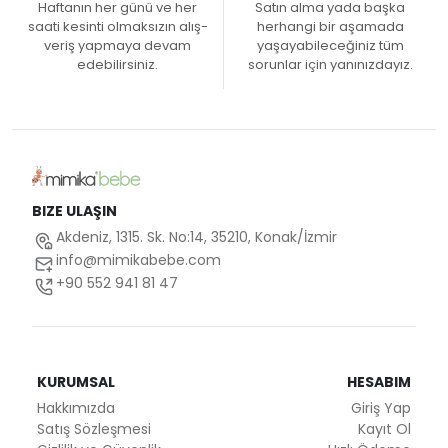
Haftanın her günü ve her
Satın alma yada başka
saati kesinti olmaksızın alış-
herhangi bir aşamada
veriş yapmaya devam
yaşayabileceğiniz tüm
edebilirsiniz.
sorunlar için yanınızdayız.
BIZE ULAŞIN
Akdeniz, 1315. Sk. No:14, 35210, Konak/İzmir
info@mimikabebe.com
+90 552 941 81 47
KURUMSAL
HESABIM
Hakkımızda
Giriş Yap
Satış Sözleşmesi
Kayıt Ol