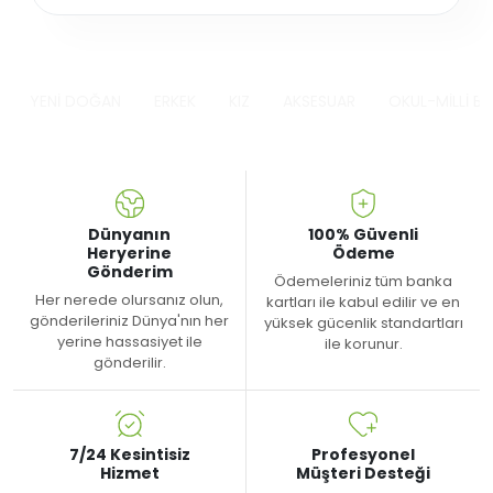
YENİ DOĞAN
ERKEK
KIZ
AKSESUAR
OKUL-MİLLİ B
Dünyanın
100% Güvenli
Heryerine
Ödeme
Gönderim
Ödemeleriniz tüm banka
Her nerede olursanız olun,
kartları ile kabul edilir ve en
gönderileriniz Dünya'nın her
yüksek gücenlik standartları
yerine hassasiyet ile
ile korunur.
gönderilir.
7/24 Kesintisiz
Profesyonel
Hizmet
Müşteri Desteği