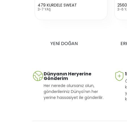
479 KURDELE SWEAT
2560
3-7 YAŞ
3-6 Y
YENİ DOĞAN
ER
Dünyanın Heryerine
Gönderim
Her nerede olursanız olun,
k
gönderileriniz Dünya'nın her
y
yerine hassasiyet ile gönderilir.
k