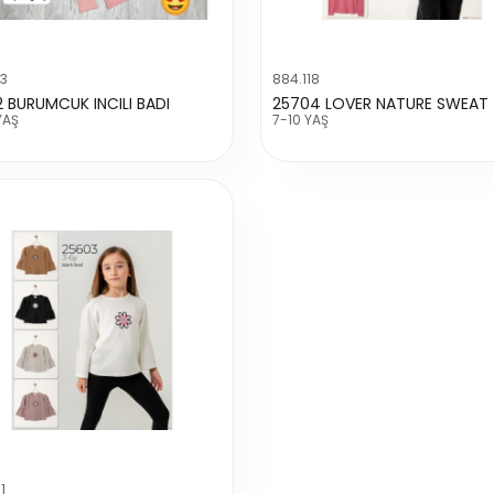
83
884.118
2 BURUMCUK INCILI BADI
25704 LOVER NATURE SWEAT
YAŞ
7-10 YAŞ
1