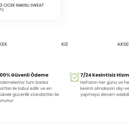
3 CICEK NAKISLI SWEAT
AŞ
KEK
KIZ
AKSE
100% Güvenli Ödeme
7/24 Kesintisiz Hiz
Ödemeleriniz tüm banka
Haftanın her günü ve he
artları ile kabul edilir ve en
kesinti olmaksızın alış-ve
üksek gücenlik standartları ile
yapmaya devam edebilir
orunur.