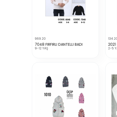
969.20
134.2
7048 FIRFIRLI DANTELLI BADI
2021
9-12 YAŞ
2-5 Y