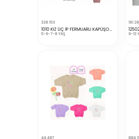
328.150
181.2
1010 KIZ ÜÇ İP FERMUARLI KAPÜŞONLU FARE BASKILI HIRKA
1250
5-6-7-8 YAŞ
9-13 
44.487
884.11