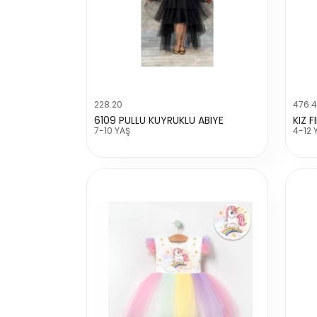
228.20
476.
6109 PULLU KUYRUKLU ABIYE
KIZ F
7-10 YAŞ
4-12 