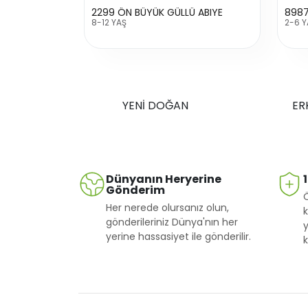
2299 ÖN BÜYÜK GÜLLÜ ABIYE
8987
8-12 YAŞ
2-6 Y
YENİ DOĞAN
ER
Dünyanın Heryerine
Gönderim
Her nerede olursanız olun,
k
gönderileriniz Dünya'nın her
y
yerine hassasiyet ile gönderilir.
k