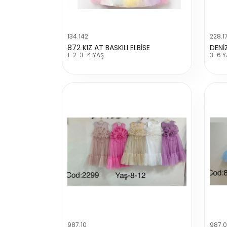
134.142
228.1
872 KIZ AT BASKILI ELBİSE
DENİ
1-2-3-4 YAŞ
3-6 Y
987.10
987.