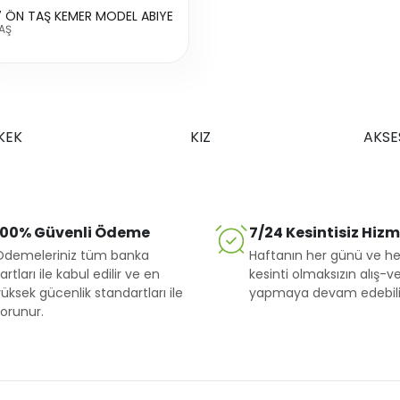
 ÖN TAŞ KEMER MODEL ABIYE
AŞ
KEK
KIZ
AKSE
100% Güvenli Ödeme
7/24 Kesintisiz Hiz
Ödemeleriniz tüm banka
Haftanın her günü ve he
artları ile kabul edilir ve en
kesinti olmaksızın alış-ve
üksek gücenlik standartları ile
yapmaya devam edebilir
orunur.