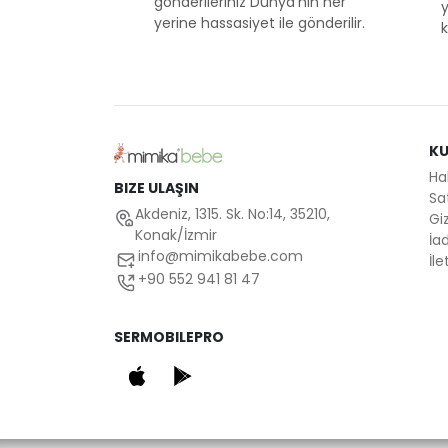
gönderileriniz Dünya'nın her
y
yerine hassasiyet ile gönderilir.
k
K
Ha
BIZE ULAŞIN
Sa
Akdeniz, 1315. Sk. No:14, 35210,
Giz
Konak/İzmir
İad
info@mimikabebe.com
İle
+90 552 941 81 47
SERMOBILEPRO