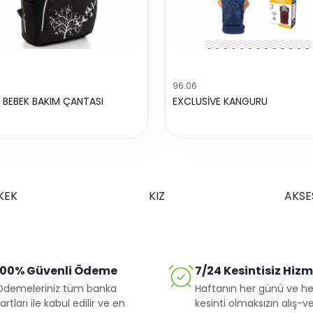
96.06
 BEBEK BAKIM ÇANTASI
EXCLUSİVE KANGURU
KEK
KIZ
AKSE
100% Güvenli Ödeme
7/24 Kesintisiz Hiz
Ödemeleriniz tüm banka
Haftanın her günü ve he
artları ile kabul edilir ve en
kesinti olmaksızın alış-ve