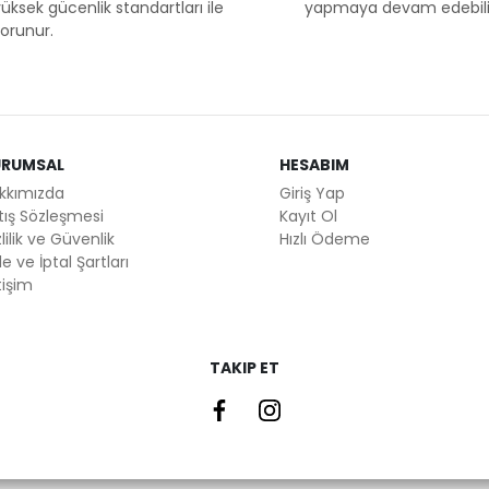
üksek gücenlik standartları ile
yapmaya devam edebilir
orunur.
URUMSAL
HESABIM
kkımızda
Giriş Yap
tış Sözleşmesi
Kayıt Ol
lilik ve Güvenlik
Hızlı Ödeme
e ve İptal Şartları
tişim
TAKIP ET