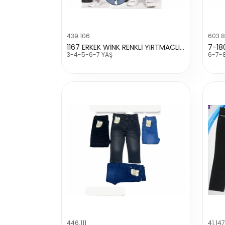
439.106
603.
1167 ERKEK WİNK RENKLİ YIRTMACLI KOT PANTALON
3-4-5-6-7 YAŞ
6-7-
446.111
41.147