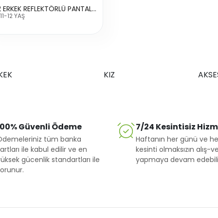
8402 ERKEK REFLEKTÖRLÜ PANTALON
11-12 YAŞ
KEK
KIZ
AKSE
100% Güvenli Ödeme
7/24 Kesintisiz Hiz
Ödemeleriniz tüm banka
Haftanın her günü ve he
artları ile kabul edilir ve en
kesinti olmaksızın alış-ve
üksek gücenlik standartları ile
yapmaya devam edebilir
orunur.