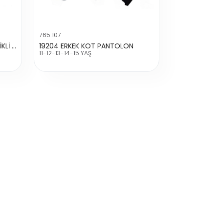
765.107
1593 ERKEK KÖRÜKLÜ CEP LASTİKLİ PFD PANTOLON
19204 ERKEK KOT PANTOLON
11-12-13-14-15 YAŞ