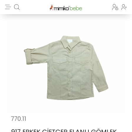
770.11
917 ERKEK ÇİFTCEP FLANLI GÖMLEK