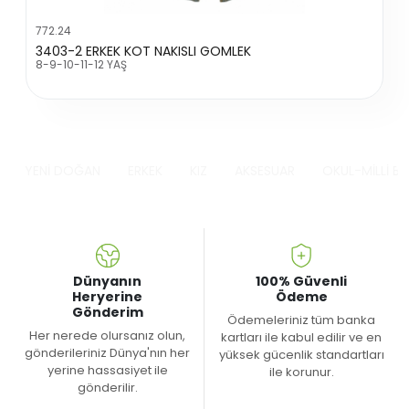
772.24
3403-2 ERKEK KOT NAKISLI GOMLEK
8-9-10-11-12 YAŞ
YENİ DOĞAN
ERKEK
KIZ
AKSESUAR
OKUL-MİLLİ B
Dünyanın
100% Güvenli
Heryerine
Ödeme
Gönderim
Ödemeleriniz tüm banka
Her nerede olursanız olun,
kartları ile kabul edilir ve en
gönderileriniz Dünya'nın her
yüksek gücenlik standartları
yerine hassasiyet ile
ile korunur.
gönderilir.