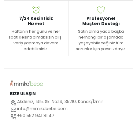
7/24 Kesintisiz
Profesyonel
Hizmet
Müşteri Desteği
Haftanın her günü ve her
Satın alma yada başka
saati kesinti olmaksızın alış-
herhangi bir aşamada
veriş yapmaya devam
yaşayabileceğiniz tüm
edebilirsiniz.
sorunlar için yanınızdayız.
BIZE ULAŞIN
Akdeniz, 1315. Sk. No:14, 35210, Konak/İzmir
info@mimikabebe.com
+90 552 941 81 47