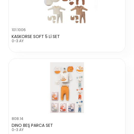
101.1006
KASKORSE SOFT 5 Lİ SET
0-3 AY
808.14
DINO BEŞ PARCA SET
0-3 AY