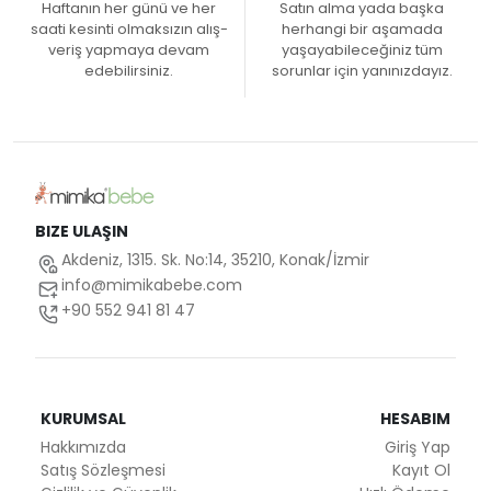
Haftanın her günü ve her
Satın alma yada başka
saati kesinti olmaksızın alış-
herhangi bir aşamada
veriş yapmaya devam
yaşayabileceğiniz tüm
edebilirsiniz.
sorunlar için yanınızdayız.
BIZE ULAŞIN
Akdeniz, 1315. Sk. No:14, 35210, Konak/İzmir
info@mimikabebe.com
+90 552 941 81 47
KURUMSAL
HESABIM
Hakkımızda
Giriş Yap
Satış Sözleşmesi
Kayıt Ol