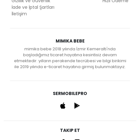
Gizlilik ve Güvenlik
Hızlı Ödeme
İade ve İptal Şartları
İletişim
MIMIKA BEBE
mimika bebe 2018 yılında İzmir Kemeraltı'nda
başladığımız ticaret hayatına kesintisiz devam
etmektedir. yılların perakende tecrübesi ve bilgi birikimi
ile 2019 yılında e-ticaret hayatına girmiş bulunmaktayız.
SERMOBILEPRO
TAKIP ET