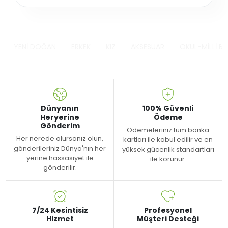
YENİ DOĞAN
ERKEK
KIZ
AKSESUAR
OKUL-MİLLİ B
Dünyanın
100% Güvenli
Heryerine
Ödeme
Gönderim
Ödemeleriniz tüm banka
Her nerede olursanız olun,
kartları ile kabul edilir ve en
gönderileriniz Dünya'nın her
yüksek gücenlik standartları
yerine hassasiyet ile
ile korunur.
gönderilir.
7/24 Kesintisiz
Profesyonel
Hizmet
Müşteri Desteği