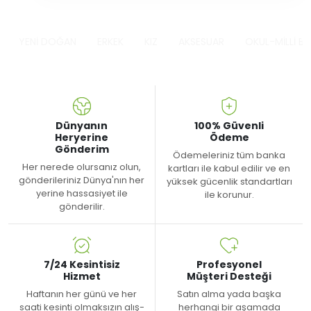
YENİ DOĞAN
ERKEK
KIZ
AKSESUAR
OKUL-MİLLİ B
Dünyanın
100% Güvenli
Heryerine
Ödeme
Gönderim
Ödemeleriniz tüm banka
Her nerede olursanız olun,
kartları ile kabul edilir ve en
gönderileriniz Dünya'nın her
yüksek gücenlik standartları
yerine hassasiyet ile
ile korunur.
gönderilir.
7/24 Kesintisiz
Profesyonel
Hizmet
Müşteri Desteği
Haftanın her günü ve her
Satın alma yada başka
saati kesinti olmaksızın alış-
herhangi bir aşamada