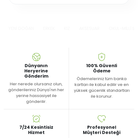
YENİ DOĞAN
ERKEK
KIZ
AKSESUAR
OKUL-MİLLİ B
Dünyanın
100% Güvenli
Heryerine
Ödeme
Gönderim
Ödemeleriniz tüm banka
Her nerede olursanız olun,
kartları ile kabul edilir ve en
gönderileriniz Dünya'nın her
yüksek gücenlik standartları
yerine hassasiyet ile
ile korunur.
gönderilir.
7/24 Kesintisiz
Profesyonel
Hizmet
Müşteri Desteği