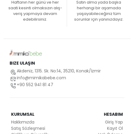
Haftanın her günü ve her
Satın alma yada başka
saati kesinti olmaksızın alış-
herhangi bir aşamada
veriş yapmaya devam
yaşayabileceğiniz tüm
edebilirsiniz.
sorunlar için yanınızdayız.
BIZE ULAŞIN
Akdeniz, 1315. Sk. No:14, 35210, Konak/İzmir
info@mimikabebe.com
+90 552 941 81 47
KURUMSAL
HESABIM
Hakkımızda
Giriş Yap
Satış Sözleşmesi
Kayıt Ol