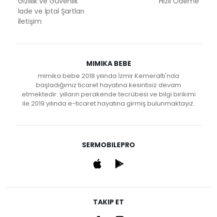
Gizlilik ve Güvenlik
Hızlı Ödeme
İade ve İptal Şartları
İletişim
MIMIKA BEBE
mimika bebe 2018 yılında İzmir Kemeraltı'nda
başladığımız ticaret hayatına kesintisiz devam
etmektedir. yılların perakende tecrübesi ve bilgi birikimi
ile 2019 yılında e-ticaret hayatına girmiş bulunmaktayız.
SERMOBILEPRO
TAKIP ET