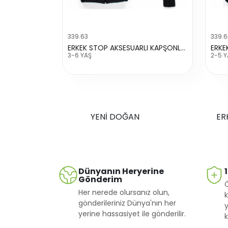
339.63
339.
ERKEK STOP AKSESUARLI KAPŞONLU ŞİŞME YELEK
3-6 YAŞ
2-5 Y
YENİ DOĞAN
ER
Dünyanın Heryerine
Gönderim
Her nerede olursanız olun,
k
gönderileriniz Dünya'nın her
y
yerine hassasiyet ile gönderilir.
k