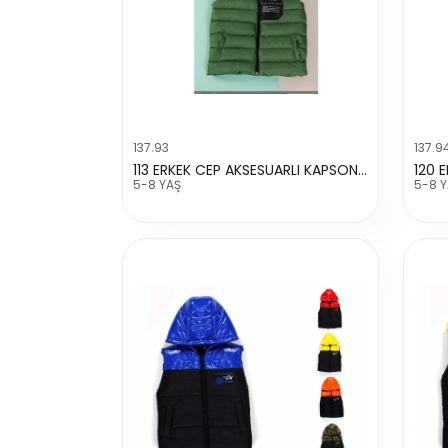
137.93
137.9
113 ERKEK CEP AKSESUARLI KAPSONLU YELEK
120 E
5-8 YAŞ
5-8 