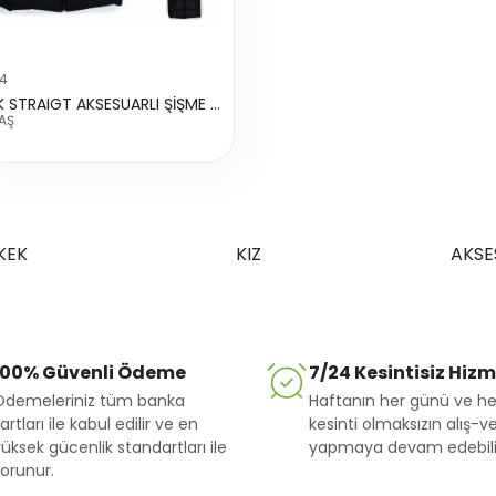
64
ERKEK STRAIGT AKSESUARLI ŞİŞME YELEK
AŞ
KEK
KIZ
AKSE
100% Güvenli Ödeme
7/24 Kesintisiz Hiz
Ödemeleriniz tüm banka
Haftanın her günü ve he
artları ile kabul edilir ve en
kesinti olmaksızın alış-ve
üksek gücenlik standartları ile
yapmaya devam edebilir
orunur.