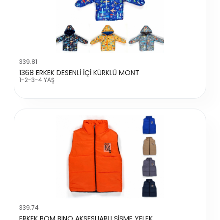
339.81
1368 ERKEK DESENLİ İÇİ KÜRKLÜ MONT
1-2-3-4 YAŞ
339.74
ERKEK BOM BINO AKSESUARLI ŞİŞME YELEK