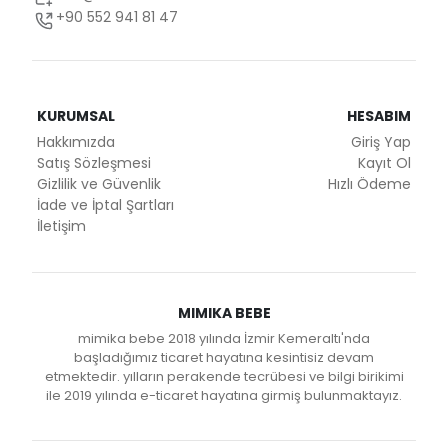
+90 552 941 81 47
KURUMSAL
HESABIM
Hakkımızda
Giriş Yap
Satış Sözleşmesi
Kayıt Ol
Gizlilik ve Güvenlik
Hızlı Ödeme
İade ve İptal Şartları
İletişim
MIMIKA BEBE
mimika bebe 2018 yılında İzmir Kemeraltı'nda
başladığımız ticaret hayatına kesintisiz devam
etmektedir. yılların perakende tecrübesi ve bilgi birikimi
ile 2019 yılında e-ticaret hayatına girmiş bulunmaktayız.