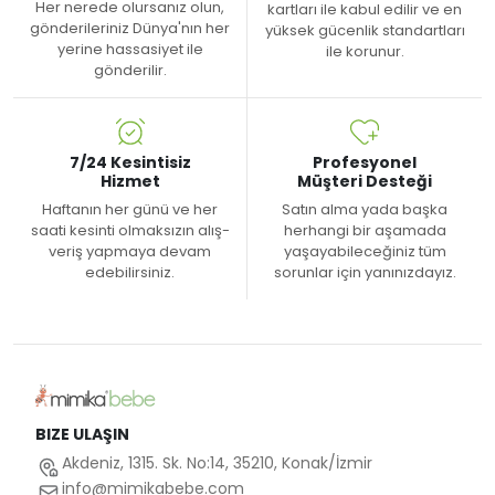
Her nerede olursanız olun,
kartları ile kabul edilir ve en
gönderileriniz Dünya'nın her
yüksek gücenlik standartları
yerine hassasiyet ile
ile korunur.
gönderilir.
7/24 Kesintisiz
Profesyonel
Hizmet
Müşteri Desteği
Haftanın her günü ve her
Satın alma yada başka
saati kesinti olmaksızın alış-
herhangi bir aşamada
veriş yapmaya devam
yaşayabileceğiniz tüm
edebilirsiniz.
sorunlar için yanınızdayız.
BIZE ULAŞIN
Akdeniz, 1315. Sk. No:14, 35210, Konak/İzmir
info@mimikabebe.com