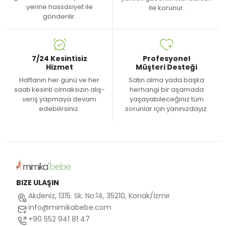
yerine hassasiyet ile
ile korunur.
gönderilir.
7/24 Kesintisiz
Profesyonel
Hizmet
Müşteri Desteği
Haftanın her günü ve her
Satın alma yada başka
saati kesinti olmaksızın alış-
herhangi bir aşamada
veriş yapmaya devam
yaşayabileceğiniz tüm
edebilirsiniz.
sorunlar için yanınızdayız.
BIZE ULAŞIN
Akdeniz, 1315. Sk. No:14, 35210, Konak/İzmir
info@mimikabebe.com
+90 552 941 81 47