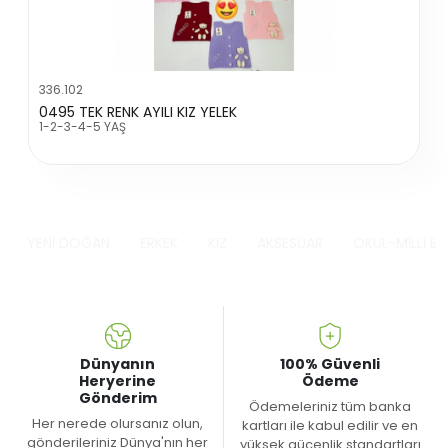
336.102
0495 TEK RENK AYILI KIZ YELEK
1-2-3-4-5 YAŞ
YENİ DOĞAN
ERKEK
KIZ
AKSESUAR
OKUL-MİLLİ B
Dünyanın
100% Güvenli
Heryerine
Ödeme
Gönderim
Ödemeleriniz tüm banka
Her nerede olursanız olun,
kartları ile kabul edilir ve en
gönderileriniz Dünya'nın her
yüksek gücenlik standartları