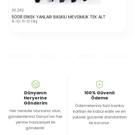
30.242
5008 ERKEK YANLARI BASKILI MEVSİMLİK TEK ALT
9-10-11-12 YAŞ
YENİ DOĞAN
ERKEK
KIZ
AKSESUAR
OKUL-MİLLİ B
Dünyanın
100% Güvenli
Heryerine
Ödeme
Gönderim
Ödemeleriniz tüm banka
Her nerede olursanız olun,
kartları ile kabul edilir ve en
gönderileriniz Dünya'nın her
yüksek gücenlik standartları
yerine hassasiyet ile
ile korunur.
gönderilir.