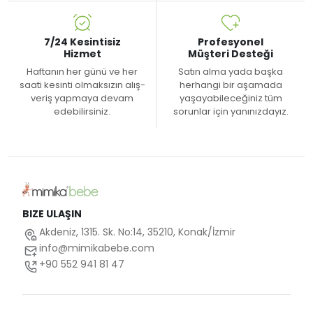
7/24 Kesintisiz
Profesyonel
Hizmet
Müşteri Desteği
Haftanın her günü ve her
Satın alma yada başka
saati kesinti olmaksızın alış-
herhangi bir aşamada
veriş yapmaya devam
yaşayabileceğiniz tüm
edebilirsiniz.
sorunlar için yanınızdayız.
BIZE ULAŞIN
Akdeniz, 1315. Sk. No:14, 35210, Konak/İzmir
info@mimikabebe.com
+90 552 941 81 47