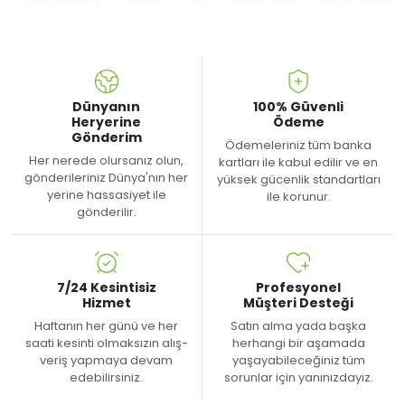
Dünyanın
100% Güvenli
Heryerine
Ödeme
Gönderim
Ödemeleriniz tüm banka
Her nerede olursanız olun,
kartları ile kabul edilir ve en
gönderileriniz Dünya'nın her
yüksek gücenlik standartları
yerine hassasiyet ile
ile korunur.
gönderilir.
7/24 Kesintisiz
Profesyonel
Hizmet
Müşteri Desteği
Haftanın her günü ve her
Satın alma yada başka
saati kesinti olmaksızın alış-
herhangi bir aşamada
veriş yapmaya devam
yaşayabileceğiniz tüm
edebilirsiniz.
sorunlar için yanınızdayız.