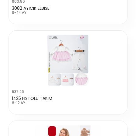
600.96
3082 AYICIK ELBISE
9-24 AY
537.26
1425 FISTOLU TAKIM
6-12 AY