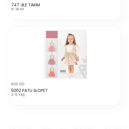
747 JILE TAKIM
6-18 AY
600.120
5062 PATLI SLOPET
2-5 YAŞ
YENİ DOĞAN
ERKEK
KIZ
AKSESUAR
OKUL-MİLLİ B