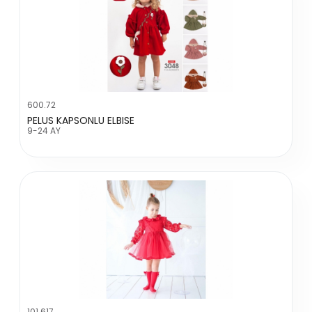
600.72
PELUS KAPSONLU ELBISE
9-24 AY
101.617