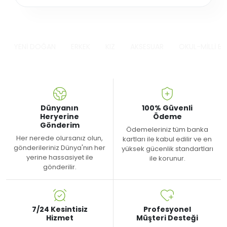
YENİ DOĞAN
ERKEK
KIZ
AKSESUAR
OKUL-MİLLİ B
Dünyanın
100% Güvenli
Heryerine
Ödeme
Gönderim
Ödemeleriniz tüm banka
Her nerede olursanız olun,
kartları ile kabul edilir ve en
gönderileriniz Dünya'nın her
yüksek gücenlik standartları
yerine hassasiyet ile
ile korunur.
gönderilir.
7/24 Kesintisiz
Profesyonel
Hizmet
Müşteri Desteği