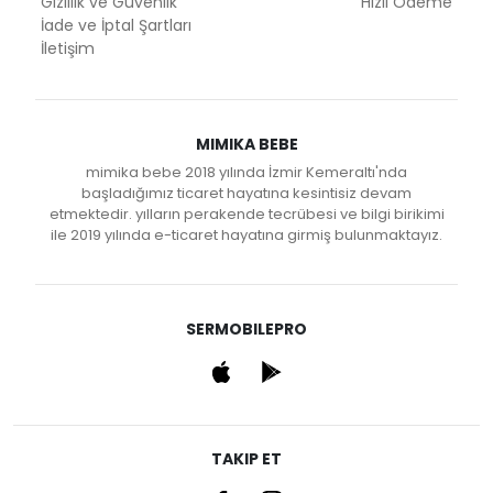
Gizlilik ve Güvenlik
Hızlı Ödeme
İade ve İptal Şartları
İletişim
MIMIKA BEBE
mimika bebe 2018 yılında İzmir Kemeraltı'nda
başladığımız ticaret hayatına kesintisiz devam
etmektedir. yılların perakende tecrübesi ve bilgi birikimi
ile 2019 yılında e-ticaret hayatına girmiş bulunmaktayız.
SERMOBILEPRO
TAKIP ET