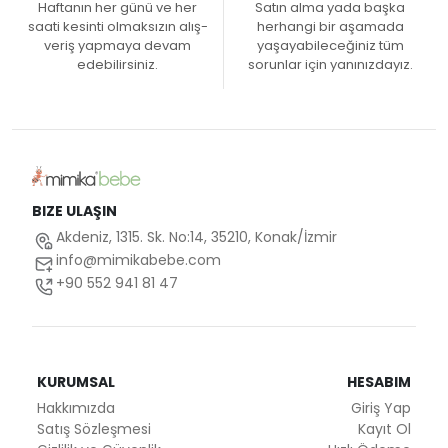
Haftanın her günü ve her
Satın alma yada başka
saati kesinti olmaksızın alış-
herhangi bir aşamada
veriş yapmaya devam
yaşayabileceğiniz tüm
edebilirsiniz.
sorunlar için yanınızdayız.
BIZE ULAŞIN
Akdeniz, 1315. Sk. No:14, 35210, Konak/İzmir
info@mimikabebe.com
+90 552 941 81 47
KURUMSAL
HESABIM
Hakkımızda
Giriş Yap
Satış Sözleşmesi
Kayıt Ol