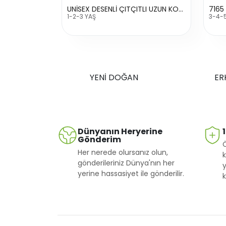
UNİSEX DESENLİ ÇITÇITLI UZUN KOL BADİ
7165
1-2-3 YAŞ
3-4-
YENİ DOĞAN
ER
Dünyanın Heryerine
Gönderim
Her nerede olursanız olun,
k
gönderileriniz Dünya'nın her
y
yerine hassasiyet ile gönderilir.
k