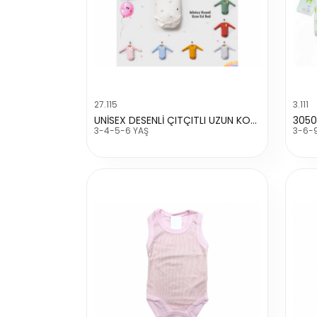
27.115
3.111
UNİSEX DESENLİ ÇITÇITLI UZUN KOL BADİ
3050
3-4-5-6 YAŞ
3-6-9