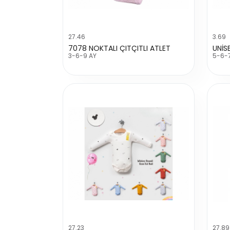
27.46
3.69
7078 NOKTALI ÇITÇITLI ATLET
3-6-9 AY
5-6-
27.23
27.89