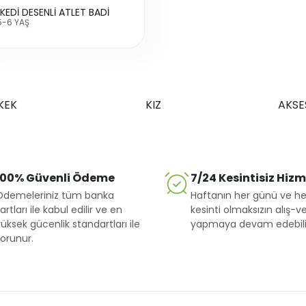
 KEDİ DESENLİ ATLET BADİ
5-6 YAŞ
KEK
KIZ
AKSE
100% Güvenli Ödeme
7/24 Kesintisiz Hiz
Ödemeleriniz tüm banka
Haftanın her günü ve he
artları ile kabul edilir ve en
kesinti olmaksızın alış-ve
üksek gücenlik standartları ile
yapmaya devam edebilir
orunur.