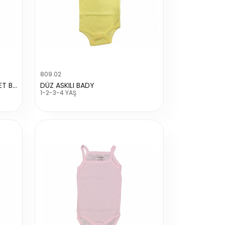
809.02
7077 DÜZ PENYE CITCITLI ATLET BUYUK
DÜZ ASKILI BADY
1-2-3-4 YAŞ