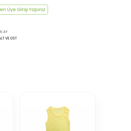
en Üye Girişi Yapınız
6 AY
ALT VE ÜST