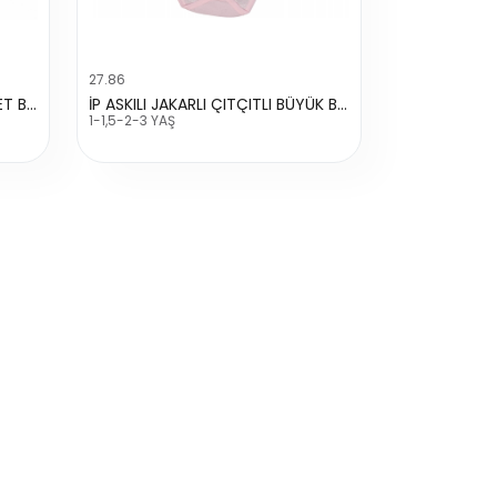
27.86
3-6 UNİSEX RAPORLU DÜZ ATLET BADİ
İP ASKILI JAKARLI ÇITÇITLI BÜYÜK BADİ
1-1,5-2-3 YAŞ