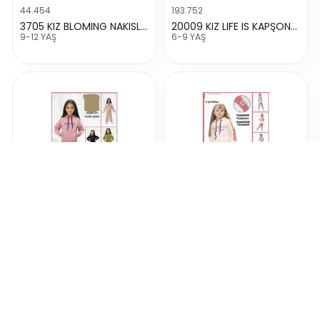
44.454
193.752
3705 KIZ BLOMING NAKISLI TAKIM
20009 KIZ LIFE IS KAPŞONLU TAKIM
9-12 YAŞ
6-9 YAŞ
193.750
193.749
10009 KIZ LIFE IS KAPŞONLU TAKIM
10005 KIZ UNBOTHERED KAPŞONLU TAKIM
2-5 YAŞ
2-5 YAŞ