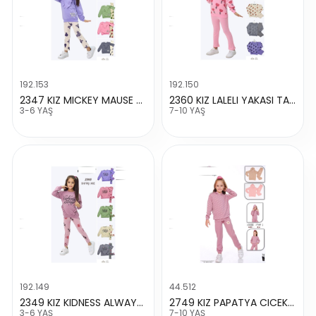
192.153
192.150
2347 KIZ MICKEY MAUSE FIRFIRLI TAYTLI TAKIM
2360 KIZ LALELI YAKASI TAYTLI TAKIM
3-6 YAŞ
7-10 YAŞ
192.149
44.512
2349 KIZ KIDNESS ALWAYSSS BASKILI TAYTLI TAKIM
2749 KIZ PAPATYA CICEK BASKILI TAKIM
3-6 YAŞ
7-10 YAŞ