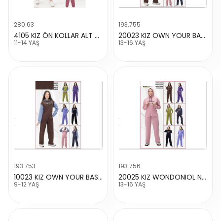
280.63
193.755
4105 KIZ ÖN KOLLAR ALT CALİFORNİA BASKILI TAKIM
20023 KIZ OWN YOUR BASKILI 2 İP TAKIM
11-14 YAŞ
13-16 YAŞ
193.753
193.756
10023 KIZ OWN YOUR BASKILI 2 İP TAKIM
20025 KIZ WONDONIOL NAKIŞLI 2 İP TAKIM
9-12 YAŞ
13-16 YAŞ