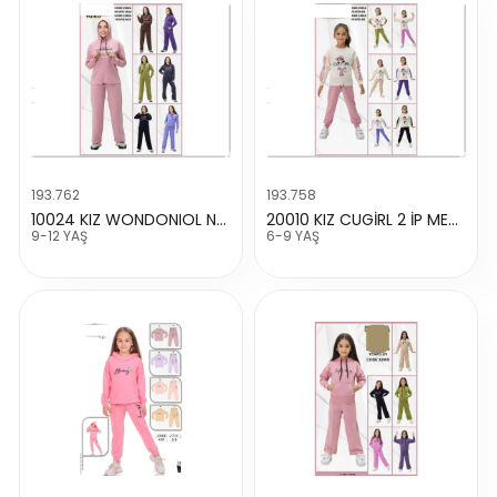
193.762
193.758
10024 KIZ WONDONIOL NAKIŞLI 2 İP TAKIM
20010 KIZ CUGİRL 2 İP MEVSİMLİK TAKIM
9-12 YAŞ
6-9 YAŞ