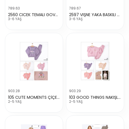
789.63
789.67
2560 CICEK TEMALI GOVDE FISTOLU
2597 VIŞNE YAKA BASKILI VE BASKILI
3-6 YAŞ
3-6 YAŞ
903.28
903.29
105 CUTE MOMENTS ÇİÇEK DETAYLI TAKIM
103 GOOD THINGS NAKIŞLI YANLAR FIRFIRLI TAKIM
2-5 YAŞ
2-5 YAŞ