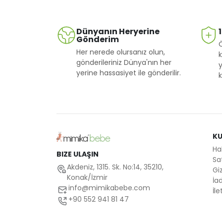
5-8 YAŞ
Dünyanın Heryerine
3-4-5-6-7-
Gönderim
8-9-10-11-12
Her nerede olursanız olun,
k
YAŞ
gönderileriniz Dünya'nın her
y
8-9-10-11-12-
yerine hassasiyet ile gönderilir.
k
13-14 YAŞ
2-5 YAŞ
1-4 YAŞ
K
6-9 YAŞ
Ha
BIZE ULAŞIN
Sa
Akdeniz, 1315. Sk. No:14, 35210,
Giz
Konak/İzmir
İad
info@mimikabebe.com
İle
+90 552 941 81 47