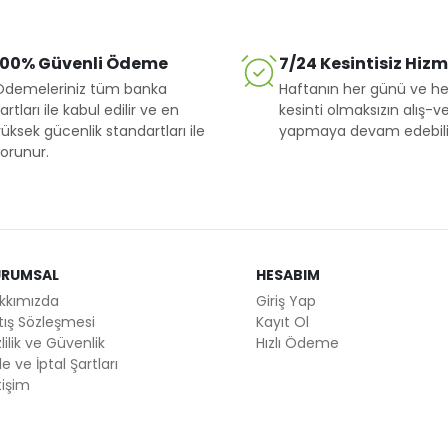
100% Güvenli Ödeme
7/24 Kesintisiz Hiz
Ödemeleriniz tüm banka
Haftanın her günü ve he
artları ile kabul edilir ve en
kesinti olmaksızın alış-ve
üksek gücenlik standartları ile
yapmaya devam edebilir
orunur.
URUMSAL
HESABIM
kkımızda
Giriş Yap
tış Sözleşmesi
Kayıt Ol
lilik ve Güvenlik
Hızlı Ödeme
e ve İptal Şartları
tişim