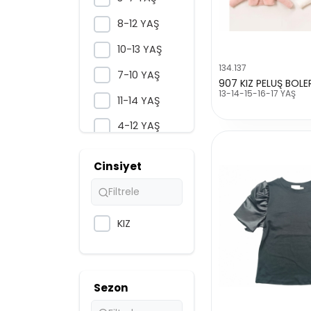
8-12 YAŞ
10-13 YAŞ
134.137
7-10 YAŞ
907 KIZ PELUŞ BOL
13-14-15-16-17 YAŞ
11-14 YAŞ
4-12 YAŞ
9-13 YAŞ
Cinsiyet
3-6 YAŞ
9-10-11-12
YAŞ
KIZ
3-4-5-6-7
YAŞ
13-14-15-16-
Sezon
17 YAŞ