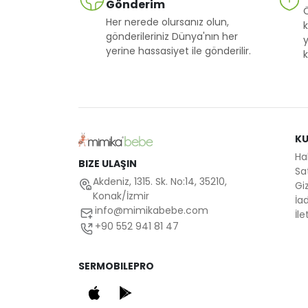
Gönderim
Her nerede olursanız olun,
k
gönderileriniz Dünya'nın her
y
yerine hassasiyet ile gönderilir.
k
K
Ha
BIZE ULAŞIN
Sa
Akdeniz, 1315. Sk. No:14, 35210,
Giz
Konak/İzmir
İad
info@mimikabebe.com
İle
+90 552 941 81 47
SERMOBILEPRO