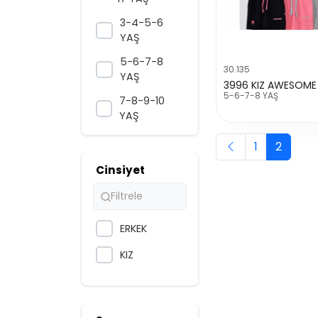
3-4-5-6
YAŞ
5-6-7-8
30.135
YAŞ
3996 KIZ AWESOME 
5-6-7-8 YAŞ
7-8-9-10
YAŞ
6-8-10-12-14
1
2
YAŞ
Cinsiyet
13-16 YAŞ
5-9 YAŞ
ERKEK
8-12 YAŞ
KIZ
10-14 YAŞ