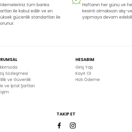
Ödemeleriniz tüm banka
Haftanın her günü ve he
artları ile kabul edilir ve en
kesinti olmaksızın alış-ve
üksek gücenlik standartları ile
yapmaya devam edebilir
orunur.
URUMSAL
HESABIM
kkımızda
Giriş Yap
tış Sözleşmesi
Kayıt Ol
lilik ve Güvenlik
Hızlı Ödeme
e ve İptal Şartları
tişim
TAKIP ET