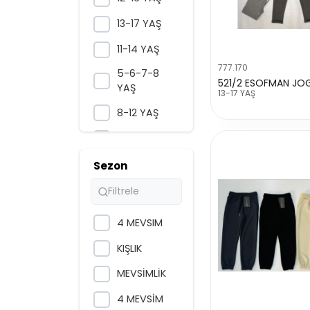
13-17 YAŞ
11-14 YAŞ
777.170
5-6-7-8
521/2 ESOFMAN JOG
YAŞ
13-17 YAŞ
8-12 YAŞ
13-16 YAŞ
1-4 YAŞ
Sezon
36-38-40-
42 BEDEN
4 MEVSIM
5-8 YAŞ
KIŞLIK
9-12 YAŞ
MEVSİMLİK
3-6-9 AY
4 MEVSİM
1-2-3-4 YAŞ