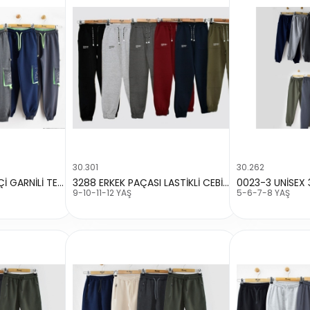
30.301
30.262
5093 ERKEK KEMER İÇİ GARNİLİ TEK KARGO CEPLİ BASKILI TEK ALT
3288 ERKEK PAÇASI LASTİKLİ CEBİ BASKILI TEK ALT
0023-3 UNİSEX 
9-10-11-12 YAŞ
5-6-7-8 YAŞ