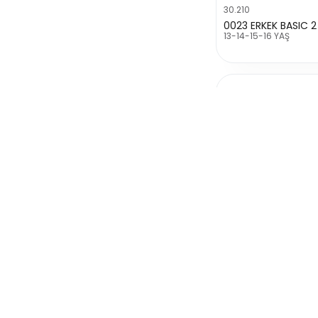
30.210
0023 ERKEK BASIC 2 
13-14-15-16 YAŞ
30.211
5-6-7-8 YAŞ