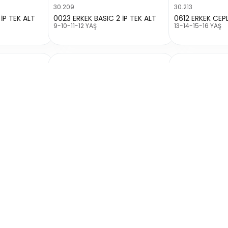
30.209
30.213
İP TEK ALT
0023 ERKEK BASIC 2 İP TEK ALT
9-10-11-12 YAŞ
13-14-15-16 YAŞ
30.182
30.181
0612 ERKEK CEPLERİ FERMUARLI BASKISIZ 2 İP TEK ALT
5033 ERKEK YANLARI PARÇALI PAÇASI BASKILI 2 İP TEK ALT
13-14-15-16 YAŞ
9-10-11-12 YAŞ