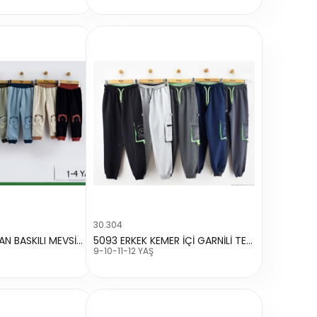
30.304
5089 ERKEK ASLAN BASKILI MEVSİMLİK TEK ALT
5093 ERKEK KEMER İÇİ GARNİLİ TEK KARGO CEPLİ BASKILI TEK ALT
9-10-11-12 YAŞ