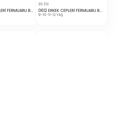
30.212
0612 ERKEK CEPLERİ FERMUARLI BASKISIZ 2 İP TEK ALT
0612 ERKEK CEPLERİ FERMUARLI BASKISIZ 2 İP TEK ALT
9-10-11-12 YAŞ
30.216
5033 ERKEK YANLARI PARÇALI PAÇASI BASKILI 2 İP TEK ALT
0816 ERKEK KARGO CEPLİ 2 İP TEK ALT
13-14-15-16 YAŞ