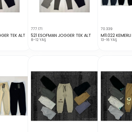
777.171
70.339
GER TEK ALT
521 ESOFMAN JOGGER TEK ALT
M11.022 KEMERL
8-12 YAŞ
13-16 YAŞ