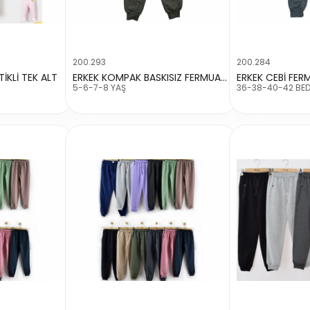
200.293
200.284
İKLİ TEK ALT
ERKEK KOMPAK BASKISIZ FERMUARLI OKUL TEK ALT
ERKEK CEBİ FER
5-6-7-8 YAŞ
36-38-40-42 BE