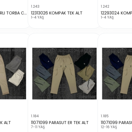
1.243
1.242
M11.021 MODEL KEMERLI TORBA CEP ALT
12313026 KOMPAK TEK ALT
12293024 KOMP
1-4 YAŞ
1-4 YAŞ
1.184
1.185
EK ALT
11071099 PARASUT ER TEK ALT
11071099 PARAS
7-11 YAŞ
12-16 YAŞ