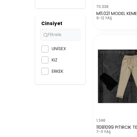
70.338
9-10-11-12
YAŞ
9-12 YAŞ
Cinsiyet
13-14-15-16
YAŞ
UNİSEX
KIZ
ERKEK
1.246
11081099 PITIRCIK T
7-11 YAŞ