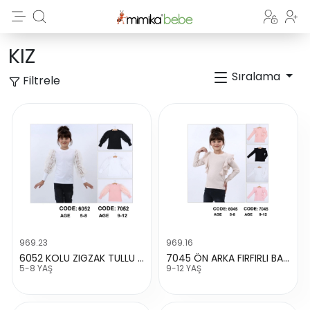
KIZ
Sıralama
Filtrele
969.23
969.16
6052 KOLU ZIGZAK TULLU BADI
7045 ÖN ARKA FIRFIRLI BADİ
5-8 YAŞ
9-12 YAŞ