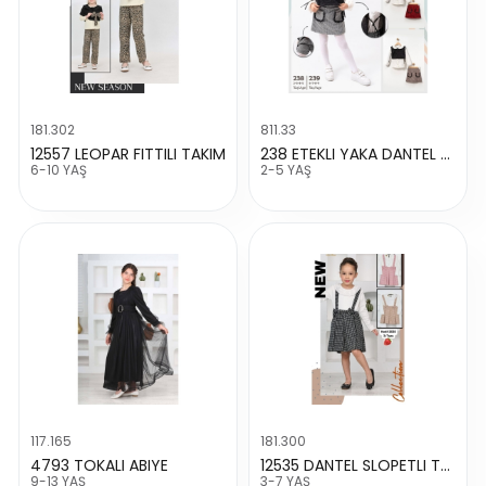
181.302
811.33
12557 LEOPAR FITTILI TAKIM
238 ETEKLI YAKA DANTEL TAKIM
6-10 YAŞ
2-5 YAŞ
117.165
181.300
4793 TOKALI ABIYE
12535 DANTEL SLOPETLI TAKIM
9-13 YAŞ
3-7 YAŞ