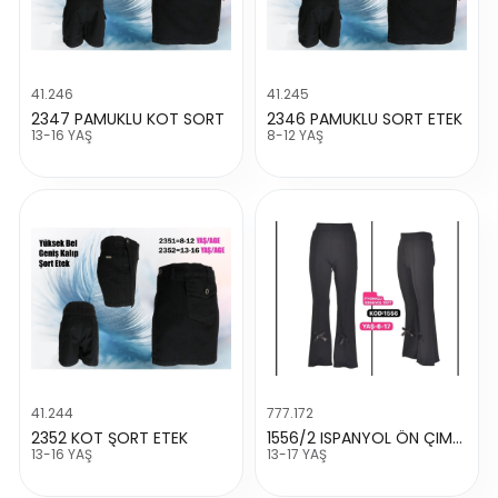
41.246
41.245
2347 PAMUKLU KOT SORT
2346 PAMUKLU SORT ETEK
13-16 YAŞ
8-12 YAŞ
41.244
777.172
2352 KOT ŞORT ETEK
1556/2 ISPANYOL ÖN ÇIMA KURDALELİ TAYT
13-16 YAŞ
13-17 YAŞ