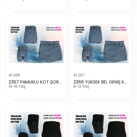
41.268
41.267
2367 PAMUKLU KOT ŞORT ETEK
2366 YÜKSEK BEL GENİŞ KALIP ŞORT ETEK
13-16 YAŞ
8-12 YAŞ