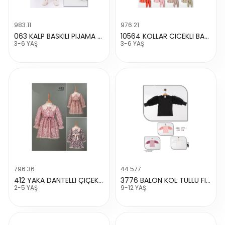
983.11
976.21
063 KALP BASKILI PIJAMA TAKIM
10564 KOLLAR CICEKLI BASKILI TAKIM
3-6 YAŞ
3-6 YAŞ
796.36
44.577
412 YAKA DANTELLI ÇIÇEKLI KETEN ELBISE
3776 BALON KOL TULLU FITILLI SWEAT
2-5 YAŞ
9-12 YAŞ