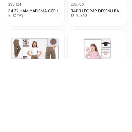
235.124
235.106
3472 HAM YAPISMA CEP IP BAĞCIKL PANTALON
3483 LEOPAR DESENLI BAĞCIKLI PANTALON
9-12 YAŞ
13-16 YAŞ
235.105
44.573
3482 LEOPAR DESENLI BAĞCIKLI PANTALON
4782 BALON KOL FITILLI SWEAT
9-12 YAŞ
13-16 YAŞ