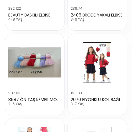
282.122
236.74
BEAUTY BASKILI ELBISE
2406 BRODE YAKALI ELBISE
4-8 YAŞ
3-6 YAŞ
987.03
191.183
8987 ÖN TAŞ KEMER MODEL ABIYE
2070 FIYONKLU KOL BAĞLAMALI TAKIM
2-6 YAŞ
3-7 YAŞ