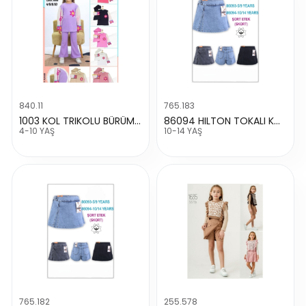
840.11
765.183
1003 KOL TRIKOLU BÜRÜMCÜK TAKIM
86094 HILTON TOKALI KOT ŞORT
4-10 YAŞ
10-14 YAŞ
765.182
255.578